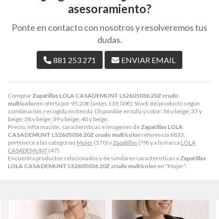
asesoramiento?
Ponte en contacto con nosotros y resolveremos tus
dudas.
881 253 271
ENVIAR EMAIL
Comprar
Zapatillas LOLA CASADEMUNT LS2605036 20Z crudo
multicolor
en oferta por
95,20
€
(antes
119,00
€
). Stock del producto según
combinación, recogida en tienda. Disponible en talla y color: 36 y beige; 37 y
beige; 38 y beige; 39 y beige; 40 y beige.
Precio, información, características e imágenes de
Zapatillas LOLA
CASADEMUNT LS2605036 20Z crudo multicolor
referencia 6833,
pertenece a las categorías
Mujer
(570) y
Zapatillas
(79) y a la marca
LOLA
CASADEMUNT
(47).
Encuentra productos relacionados y de similares características a
Zapatillas
LOLA CASADEMUNT LS2605036 20Z crudo multicolor
en "Mujer".