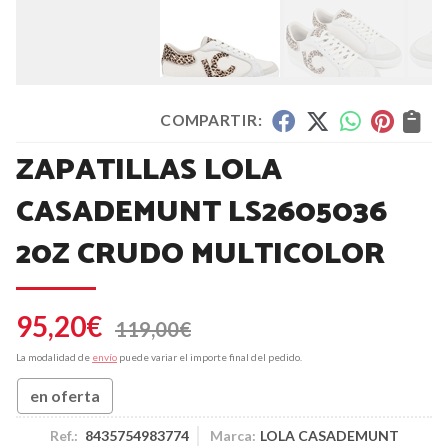
COMPARTIR:
ZAPATILLAS LOLA
CASADEMUNT LS2605036
20Z CRUDO MULTICOLOR
95,20
€
119,00
€
La modalidad de
envío
puede variar el importe final del pedido.
en oferta
Ref.:
8435754983774
Marca:
LOLA CASADEMUNT