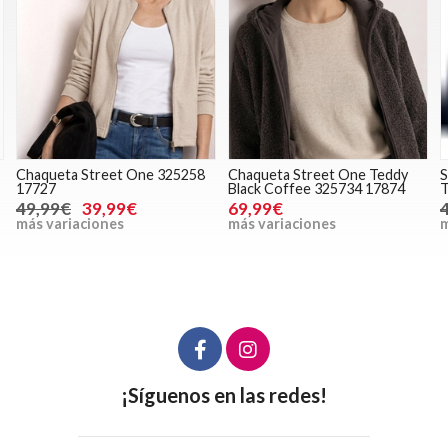
Chaqueta Street One 325258
Chaqueta Street One Teddy
S
17727
Black Coffee 325734 17874
T
49,99€
39,99€
69,99€
más variaciones
más variaciones
m
¡Síguenos en las redes!