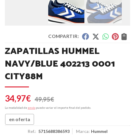
COMPARTIR:
ZAPATILLAS HUMMEL
NAVY/BLUE 402213 0001
CITY88M
34,97
€
49,95
€
La modalidad de
envío
puede variar el importe final del pedido.
en oferta
Ref.:
5715688386593
Marca:
Hummel