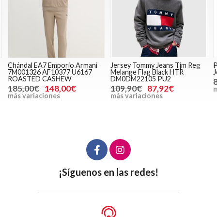
Jersey Tommy Jeans Tjm Reg
Pantalón Vaquero Negro Salsa
P
Melange Flag Black HTR
Jeans 21008482 000
2
DM0DM22105 PU2
89,95€
71,96€
109,90€
87,92€
más variaciones
m
más variaciones
¡Síguenos en las redes!