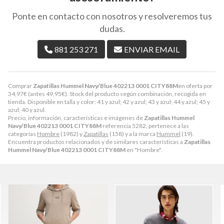
Ponte en contacto con nosotros y resolveremos tus
dudas.
881 253 271
ENVIAR EMAIL
Comprar
Zapatillas Hummel Navy/Blue 402213 0001 CITY88M
en oferta por
34,97
€
(antes
49,95
€
). Stock del producto según combinación, recogida en
tienda. Disponible en talla y color: 41 y azul; 42 y azul; 43 y azul; 44 y azul; 45 y
azul; 40 y azul.
Precio, información, características e imágenes de
Zapatillas Hummel
Navy/Blue 402213 0001 CITY88M
referencia 5282, pertenece a las
categorías
Hombre
(1982) y
Zapatillas
(158) y a la marca
Hummel
(19).
Encuentra productos relacionados y de similares características a
Zapatillas
Hummel Navy/Blue 402213 0001 CITY88M
en "Hombre".