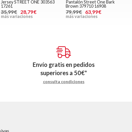
Jersey STREET ONE 303563
Pantalón Street One Bark
17261
Brown 379710 16908
35,99€
28,79€
79,99€
63,99€
más variaciones
más variaciones
Envío gratis en pedidos
superiores a
50
€
*
consulta condiciones
ivas.