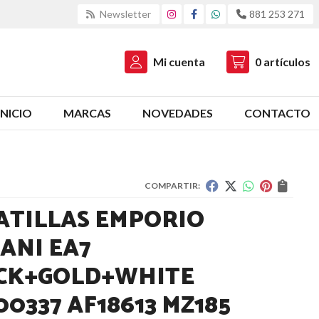
Newsletter
881 253 271
Mi cuenta
0
artículos
INICIO
MARCAS
NOVEDADES
CONTACTO
COMPARTIR:
ATILLAS EMPORIO
ANI EA7
CK+GOLD+WHITE
0337 AF18613 MZ185