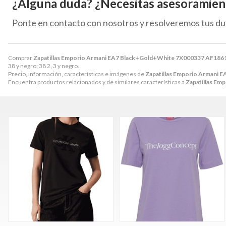
¿Alguna duda? ¿Necesitas asesoramien
Ponte en contacto con nosotros y resolveremos tus du
Comprar
Zapatillas Emporio Armani EA7 Black+Gold+White 7X000337 AF18
38 y negro; 38 2, 3 y negro.
Precio, información, características e imágenes de
Zapatillas Emporio Armani
Encuentra productos relacionados y de similares características a
Zapatillas E