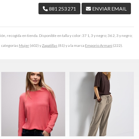
881 253 271
ENVIAR EMAIL
n, recogida en tienda. Disponible en talla y color: 37 1, 3 y negro; 36 2, 3 y negro;
s categorías
Mujer
(602) y
Zapatillas
(81) y a la marca
Emporio Armani
(222).