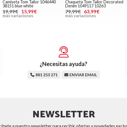
Camiseta Tom Tailor 1046440
Chaqueta Tom Tailor Decorated
38151 blue white
Denim 1049117 10263
19,99€
15,99€
79,99€
63,99€
más variaciones
más variaciones
¿Necesitas ayuda?
881 253 271
ENVIAR EMAIL
NEWSLETTER
ríbete a nuestro newsletter para recibir ofertas y novedades exclus