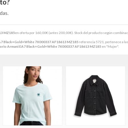
to?
das.
613 MZ185
en oferta por
160,00
€
(antes
200,00
€
). Stock del producto según combinació
 EA7 Black+Gold+White 7X000337 AF18613 MZ185
referencia 5721, pertenece a la
mporio Armani EA7 Black+Gold+White 7X000337 AF18613 MZ185
en "Mujer".