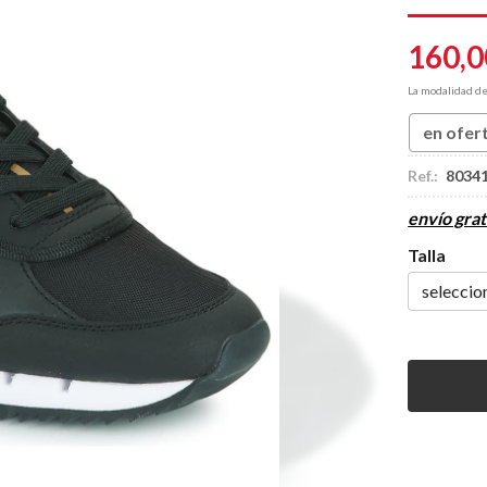
160,0
La modalidad d
en ofer
Ref.:
8034
envío grat
Talla