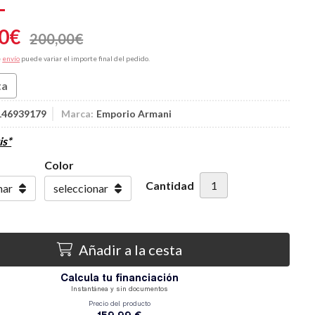
0
€
200,00
€
e
envío
puede variar el importe final del pedido.
ta
146939179
Marca:
Emporio Armani
is*
Color
Cantidad
Añadir a la cesta