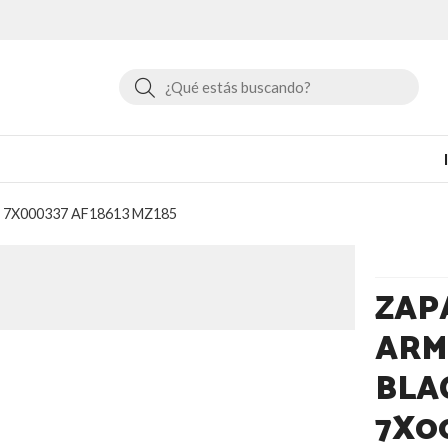
Buscar
te 7X000337 AF18613 MZ185
ZAP
ARM
BLA
7X00