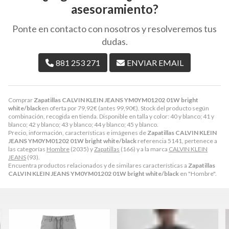
asesoramiento?
Ponte en contacto con nosotros y resolveremos tus
dudas.
881 253 271
ENVIAR EMAIL
Comprar
Zapatillas CALVIN KLEIN JEANS YM0YM01202 01W bright
white/black
en oferta por
79,92
€
(antes
99,90
€
). Stock del producto según
combinación, recogida en tienda. Disponible en talla y color: 40 y blanco; 41 y
blanco; 42 y blanco; 43 y blanco; 44 y blanco; 45 y blanco.
Precio, información, características e imágenes de
Zapatillas CALVIN KLEIN
JEANS YM0YM01202 01W bright white/black
referencia 5141, pertenece a
las categorías
Hombre
(2035) y
Zapatillas
(166) y a la marca
CALVIN KLEIN
JEANS
(93).
Encuentra productos relacionados y de similares características a
Zapatillas
CALVIN KLEIN JEANS YM0YM01202 01W bright white/black
en "Hombre".