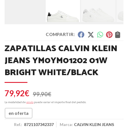
COMPARTIR:
ZAPATILLAS CALVIN KLEIN
JEANS YM0YM01202 01W
BRIGHT WHITE/BLACK
79,92
€
99,90
€
La modalidad de
envío
puede variar el importe final del pedido.
en oferta
Ref.:
8721107342337
Marca:
CALVIN KLEIN JEANS