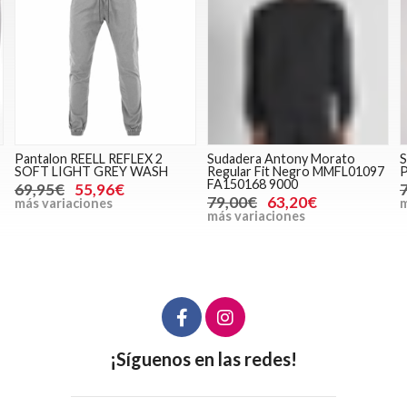
Pantalon REELL REFLEX 2
Sudadera Antony Morato
SOFT LIGHT GREY WASH
Regular Fit Negro MMFL01097
FA150168 9000
69,95€
55,96€
79,00€
63,20€
más variaciones
m
más variaciones
¡Síguenos en las redes!