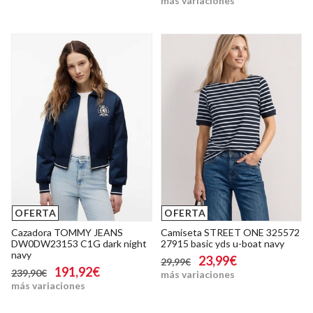
más variaciones
OFERTA
OFERTA
Cazadora TOMMY JEANS
Camiseta STREET ONE 325572
DW0DW23153 C1G dark night
27915 basic yds u-boat navy
navy
23,99€
29,99€
191,92€
239,90€
más variaciones
más variaciones