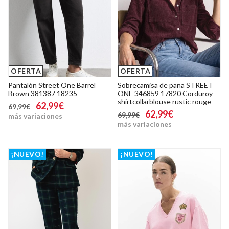
OFERTA
OFERTA
Pantalón Street One Barrel
Sobrecamisa de pana STREET
Brown 381387 18235
ONE 346859 17820 Corduroy
shirtcollarblouse rustic rouge
62,99€
69,99€
62,99€
69,99€
más variaciones
más variaciones
¡NUEVO!
¡NUEVO!