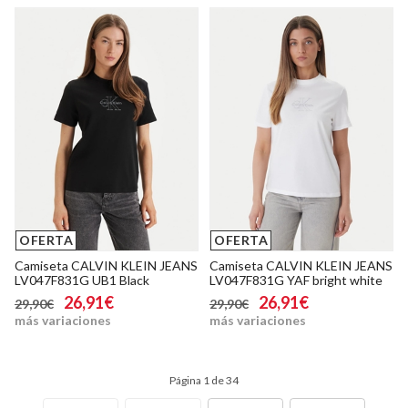
OFERTA
OFERTA
Camiseta CALVIN KLEIN JEANS
Camiseta CALVIN KLEIN JEANS
LV047F831G UB1 Black
LV047F831G YAF bright white
26,91€
26,91€
29,90€
29,90€
más variaciones
más variaciones
Página 1 de 34