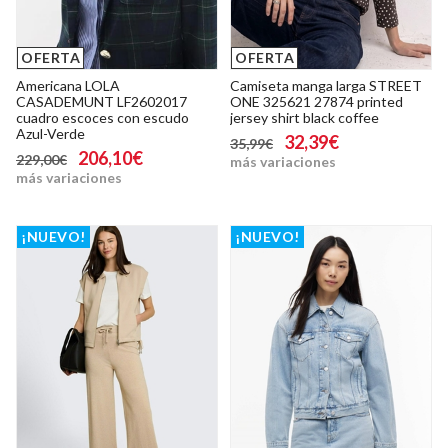
OFERTA
OFERTA
Americana LOLA
Camiseta manga larga STREET
CASADEMUNT LF2602017
ONE 325621 27874 printed
cuadro escoces con escudo
jersey shirt black coffee
Azul-Verde
32,39€
35,99€
206,10€
229,00€
más variaciones
más variaciones
¡NUEVO!
¡NUEVO!