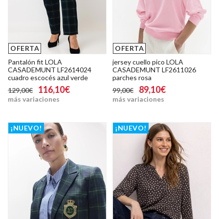
OFERTA
OFERTA
Pantalón fit LOLA
jersey cuello pico LOLA
CASADEMUNT LF2614024
CASADEMUNT LF2611026
cuadro escocés azul verde
parches rosa
116,10€
89,10€
129,00€
99,00€
más variaciones
más variaciones
¡NUEVO!
¡NUEVO!