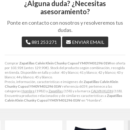
¿Alguna duda? ¿Necesitas
asesoramiento?
Ponte en contacto con nosotros y resolveremos tus
dudas.
881 253 271
ENVIAR EMAIL
Comprar
Zapatillas Calvin Klein Chunky Cupsol YM0YM01296 01W
en oferta
por
103,92
€
(antes
129,90
€
). Stock del producto según combinación, recogida
en tienda. Disponible en talla y color: 40 y blanco; 41 y blanco; 42 y blanco; 43 y
blanco; 44 y blanco; 45 y blanco.
Precio, información, características e imágenes de
Zapatillas Calvin Klein
Chunky Cupsol YM0YM01296 01W
referencia 6059, pertenece a las
categorías
Hombre
(1982) y
Zapatillas
(158) y a la marca
CALVIN KLEIN
(118).
Encuentra productos relacionados y de similares características a
Zapatillas
Calvin Klein Chunky Cupsol YM0YM01296 01W
en "Hombre".