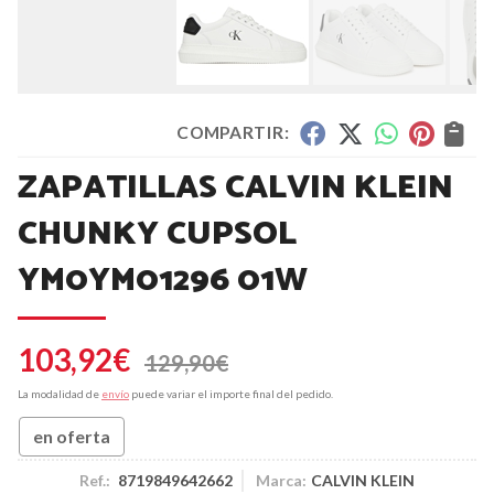
COMPARTIR:
ZAPATILLAS CALVIN KLEIN
CHUNKY CUPSOL
YM0YM01296 01W
103,92
€
129,90
€
La modalidad de
envío
puede variar el importe final del pedido.
en oferta
Ref.:
8719849642662
Marca:
CALVIN KLEIN