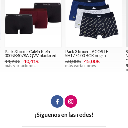
Pack 3 boxer LACOSTE
Sudadera sin capucha Antony
5H1774 00 BCK negro
Morato MMFL01036-
FA210084 9000 negro
50,00€
45,00€
139,00€
111,20€
más variaciones
más variaciones
¡Síguenos en las redes!