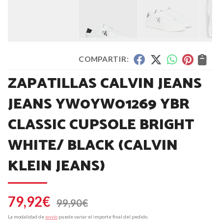
COMPARTIR:
ZAPATILLAS CALVIN JEANS
JEANS YW0YW01269 YBR
CLASSIC CUPSOLE BRIGHT
WHITE/ BLACK
(CALVIN
KLEIN JEANS)
79,92
€
99,90
€
La modalidad de
envío
puede variar el importe final del pedido.