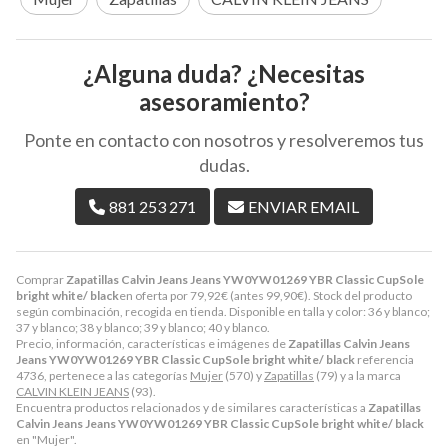
¿Alguna duda? ¿Necesitas
asesoramiento?
Ponte en contacto con nosotros y resolveremos tus
dudas.
881 253 271
ENVIAR EMAIL
Comprar
Zapatillas Calvin Jeans Jeans YW0YW01269 YBR Classic CupSole
bright white/ black
en oferta por
79,92
€
(antes
99,90
€
). Stock del producto
según combinación, recogida en tienda. Disponible en talla y color: 36 y blanco;
37 y blanco; 38 y blanco; 39 y blanco; 40 y blanco.
Precio, información, características e imágenes de
Zapatillas Calvin Jeans
Jeans YW0YW01269 YBR Classic CupSole bright white/ black
referencia
4736, pertenece a las categorías
Mujer
(570) y
Zapatillas
(79) y a la marca
CALVIN KLEIN JEANS
(93).
Encuentra productos relacionados y de similares características a
Zapatillas
Calvin Jeans Jeans YW0YW01269 YBR Classic CupSole bright white/ black
en "Mujer".