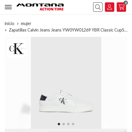
0
Buscar
inicio
mujer
Zapatillas Calvin Jeans Jeans YW0YW01269 YBR Classic CupSole bright white/ black