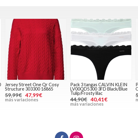
y
Pack 3 tangas CALVIN KLEIN
Pantalón vaquero STREET
LV00QD5300 3FD Black/Blue
ONE 379753 17428 blue black
Tulip/Frosty lilac
59,99€
47,99€
44,90€
40,41€
más variaciones
más variaciones