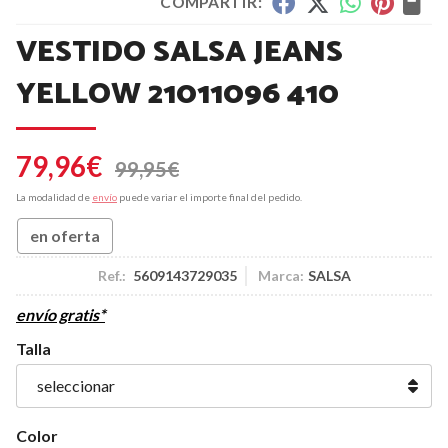
COMPARTIR:
VESTIDO SALSA JEANS
YELLOW 21011096 410
79,96
€
99,95
€
La modalidad de
envío
puede variar el importe final del pedido.
en oferta
Ref.:
5609143729035
Marca:
SALSA
envío gratis*
Talla
Color