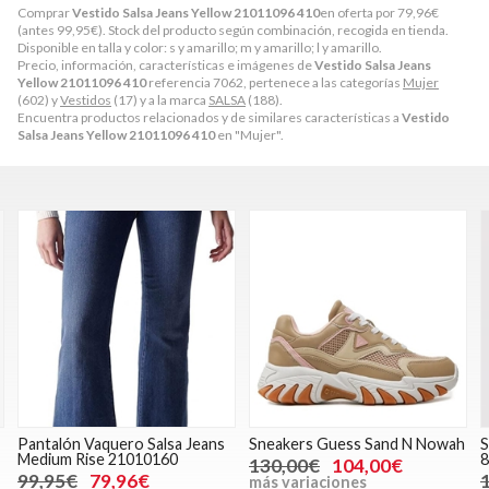
Comprar
Vestido Salsa Jeans Yellow 21011096 410
en oferta por
79,96
€
(antes
99,95
€
). Stock del producto según combinación, recogida en tienda.
Disponible en talla y color: s y amarillo; m y amarillo; l y amarillo.
Precio, información, características e imágenes de
Vestido Salsa Jeans
Yellow 21011096 410
referencia 7062, pertenece a las categorías
Mujer
(602) y
Vestidos
(17) y a la marca
SALSA
(188).
Encuentra productos relacionados y de similares características a
Vestido
Salsa Jeans Yellow 21011096 410
en "Mujer".
Pantalón Vaquero Salsa Jeans
Sneakers Guess Sand N Nowah
S
Medium Rise 21010160
130,00€
104,00€
99,95€
79,96€
más variaciones