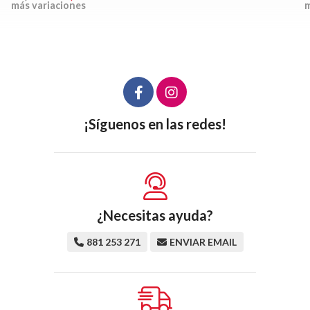
más variaciones
m
¡Síguenos en las redes!
¿Necesitas ayuda?
881 253 271
ENVIAR EMAIL