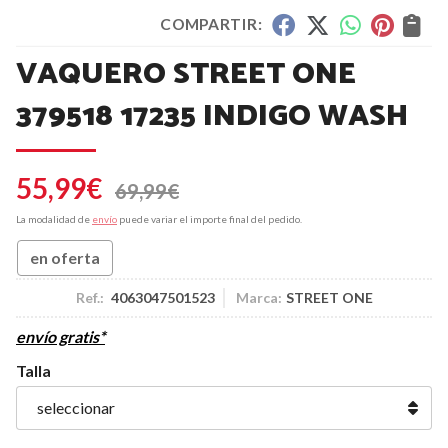
COMPARTIR:
VAQUERO STREET ONE
379518 17235 INDIGO WASH
55,99
€
69,99
€
La modalidad de
envío
puede variar el importe final del pedido.
en oferta
Ref.:
4063047501523
Marca:
STREET ONE
envío gratis*
Talla