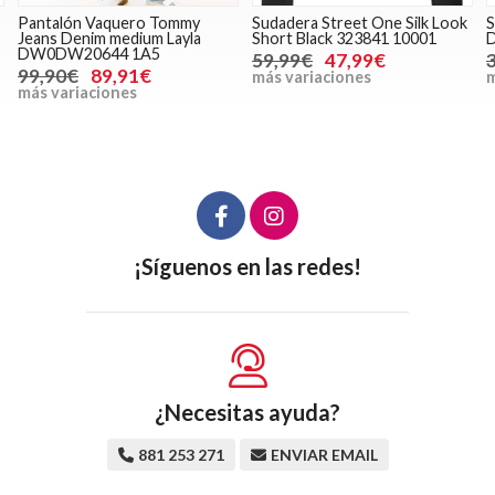
Sudadera Street One Silk Look
Sudadera Tom Tailor Printed
Z
Short Black 323841 10001
Denim 38859 036
U
59,99€
47,99€
39,99€
31,99€
más variaciones
más variaciones
m
¡Síguenos en las redes!
¿Necesitas ayuda?
881 253 271
ENVIAR EMAIL