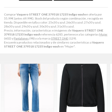
Comprar
Vaquero STREET ONE 379518 17235 indigo wash
en oferta por
55,99
€
(antes
69,99
€
). Stock del producto según combinación, recogida en
tienda. Disponible en talla y color: 25x30 y azul; 26x30 y azul; 27x30 y azul;
28x30 y azul; 29x30 y azul; 30x30 y azul; 31x30 y azul.
Precio, información, características e imágenes de
Vaquero STREET ONE
379518 17235 indigo wash
referencia 6285, pertenece a las categorías
Mujer
(602) y
Pantalones
(98) y a la marca
STREET ONE
(129).
Encuentra productos relacionados y de similares características a
Vaquero
STREET ONE 379518 17235 indigo wash
en "Mujer".