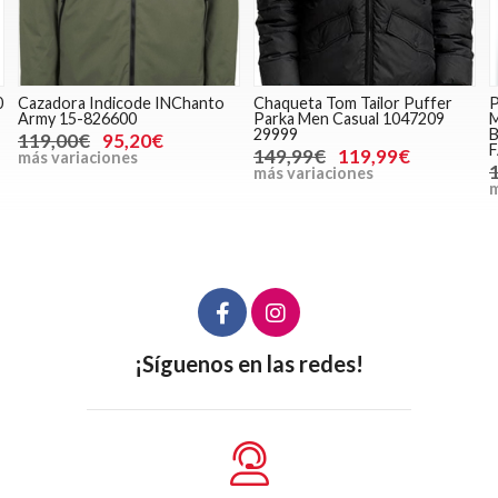
0
Cazadora Indicode INChanto
Chaqueta Tom Tailor Puffer
P
Army 15-826600
Parka Men Casual 1047209
M
29999
B
119,00€
95,20€
149,99€
119,99€
más variaciones
más variaciones
m
¡Síguenos en las redes!