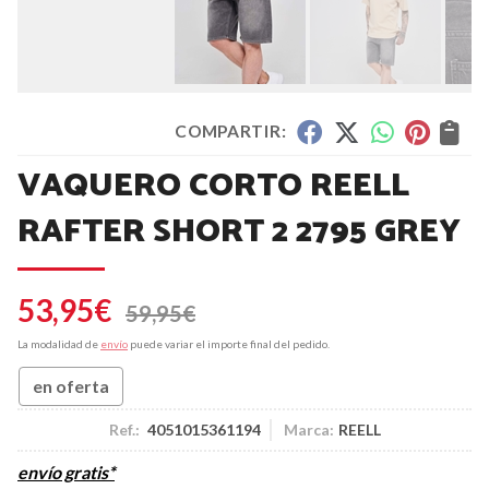
COMPARTIR:
VAQUERO CORTO REELL
RAFTER SHORT 2 2795 GREY
53,95
€
59,95
€
La modalidad de
envío
puede variar el importe final del pedido.
en oferta
Ref.:
4051015361194
Marca:
REELL
envío gratis*