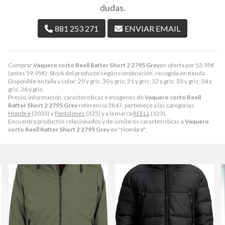
dudas.
881 253 271
ENVIAR EMAIL
Comprar
Vaquero corto Reell Rafter Short 2 2795 Grey
en oferta por
53,95
€
(antes
59,95
€
). Stock del producto según combinación, recogida en tienda.
Disponible en talla y color: 29 y gris; 30 y gris; 31 y gris; 32 y gris; 33 y gris; 34 y
gris; 36 y gris.
Precio, información, características e imágenes de
Vaquero corto Reell
Rafter Short 2 2795 Grey
referencia 3847, pertenece a las categorías
Hombre
(2035) y
Pantalones
(325) y a la marca
REELL
(123).
Encuentra productos relacionados y de similares características a
Vaquero
corto Reell Rafter Short 2 2795 Grey
en "Hombre".