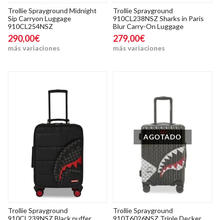
Trollie Sprayground Midnight
Trollie Sprayground
Sip Carryon Luggage
910CL238NSZ Sharks in Paris
910CL254NSZ
Blur Carry-On Luggage
290,00€
279,00€
más variaciones
más variaciones
AGOTADO
Trollie Sprayground
Trollie Sprayground
910CL239NSZ Black puffer
910T6026NSZ Triple Decker