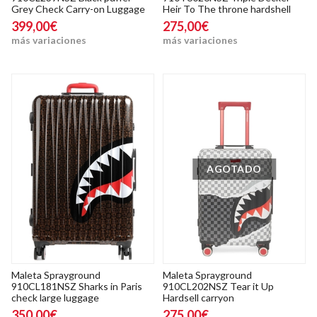
Grey Check Carry-on Luggage
Heir To The throne hardshell
399,00€
275,00€
más variaciones
más variaciones
AGOTADO
Maleta Sprayground
Maleta Sprayground
910CL181NSZ Sharks in Paris
910CL202NSZ Tear it Up
check large luggage
Hardsell carryon
350,00€
275,00€