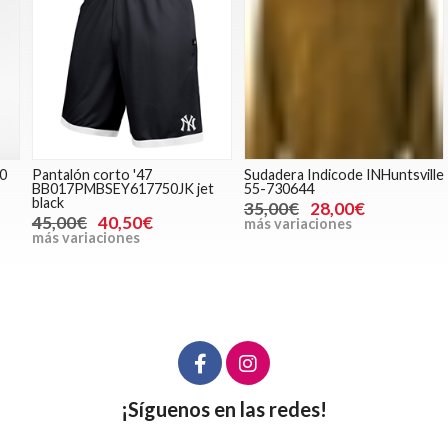
Pantalón corto '47
Sudadera Indicode INHuntsville
Z
BB017PMBSEY617750JK jet
55-730644
black
35,00€
28,00€
45,00€
40,50€
más variaciones
m
más variaciones
¡Síguenos en las redes!