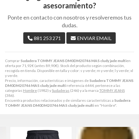
asesoramiento?
Ponte en contacto con nosotros y resolveremos tus
dudas.
881 253 271
ENVIAR EMAIL
Comprar
Sudadera TOMMY JEANS DM0DM20746 MAS cludy jade multi
en
oferta por
71,92
€
(antes
89,90
€
). Stock del producto según combinación,
recogida en tienda. Disponible en talla y color: s y verde; m y verde; l y verde; xl
y verde.
Precio, información, características e imágenes de
Sudadera TOMMY JEANS
DM0DM20746 MAS cludy jade multi
referencia 6444, pertenece a las
categorías
Hombre
(1982) y
Sudaderas
(246) y a la marca
TOMMY JEANS
(386).
Encuentra productos relacionados y de similares características a
Sudadera
TOMMY JEANS DM0DM20746 MAS cludy jade multi
en "Hombre".