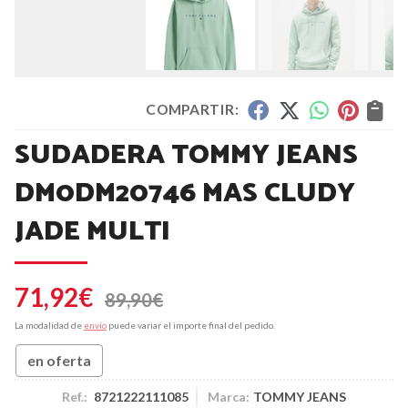
COMPARTIR:
SUDADERA TOMMY JEANS
DM0DM20746 MAS CLUDY
JADE MULTI
71,92
€
89,90
€
La modalidad de
envío
puede variar el importe final del pedido.
en oferta
Ref.:
8721222111085
Marca:
TOMMY JEANS