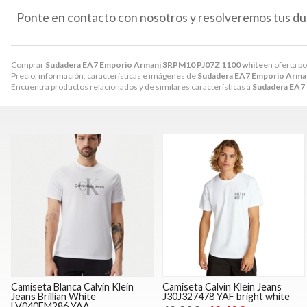
Ponte en contacto con nosotros y resolveremos tus du
Comprar
Sudadera EA7 Emporio Armani 3RPM10 PJ07Z 1100 white
en oferta p
Precio, información, características e imágenes de
Sudadera EA7 Emporio Arma
Encuentra productos relacionados y de similares características a
Sudadera EA7
Camiseta Blanca Calvin Klein
Camiseta Calvin Klein Jeans
Jeans Brillian White
J30J327478 YAF bright white
LV040EM286 YAA