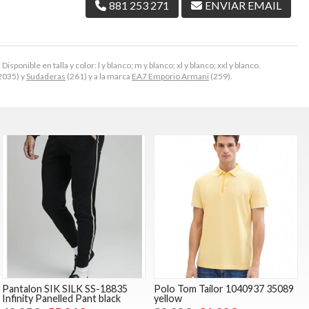
881 253 271
ENVIAR EMAIL
ponible en talla y color: l y blanco; m y blanco; xl y blanco; xxl y blanco.
2035) y
Sudaderas
(261) y a la marca
EA7 Emporio Armani
(259).
Pantalon SIK SILK SS-18835
Polo Tom Tailor 1040937 35089
Infinity Panelled Pant black
yellow