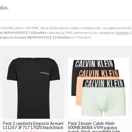
das.
or
84,00
€
(antes
105,00
€
). Stock del producto según combinación, recogida en tienda. Dis
ni 3RPM10 PJ07Z 1100 white
referencia 2945, pertenece a las categorías
Hombre
(
 Emporio Armani 3RPM10 PJ07Z 1100 white
en "Hombre".
Pack 2 camiseta Emporio Armani
Pack 3 boxer Calvin Klein
111267 3F717 17020 black/black
000NB3608A VVM papaya
punch, black, moonlight jade