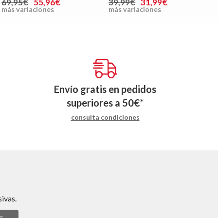
69,95€
55,96€
39,99€
31,99€
más variaciones
más variaciones
Envío gratis en pedidos
superiores a
50
€
*
consulta condiciones
ivas.