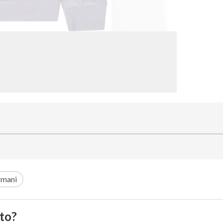
rmani
to?