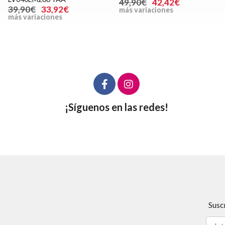
49,90€
42,42€
39,90€
33,92€
más variaciones
más variaciones
¡Síguenos en las redes!
Susc