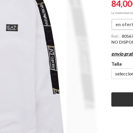
84,00
La modalidad d
en ofer
Ref.:
8056
NO DISPO
envío grat
Talla