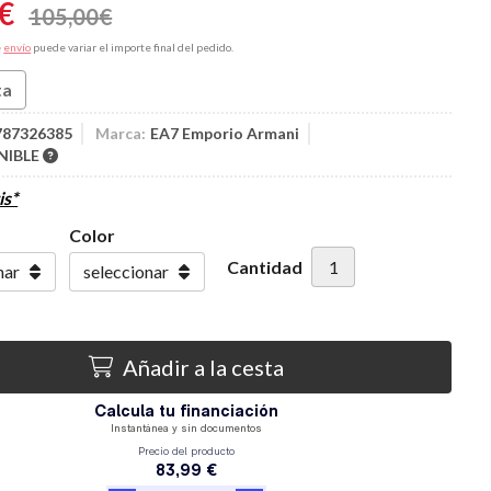
€
105,00
€
e
envío
puede variar el importe final del pedido.
ta
787326385
Marca:
EA7 Emporio Armani
NIBLE
is*
Color
Cantidad
Añadir a la cesta