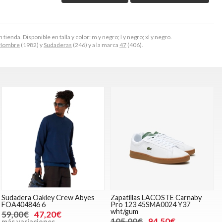
ienda. Disponible en talla y color: m y negro; l y negro; xl y negro.
Hombre
(1982) y
Sudaderas
(246) y a la marca
47
(406).
Sudadera Oakley Crew Abyes
Zapatillas LACOSTE Carnaby
FOA404846 6
Pro 123 45SMA0024 Y37
wht/gum
59,00€
47,20€
105,00€
94,50€
más variaciones