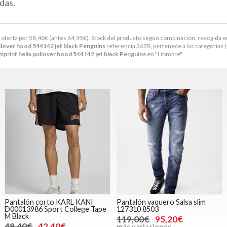
das.
 oferta por
58,46
€
(antes
64,95
€
). Stock del producto según combinación, recogida en t
ullover hood 544142 jet black Penguins
referencia 2678, pertenece a las categorías
mprint helix pullover hood 544142 jet black Penguins
en "Hombre".
Pantalón corto KARL KANI
Pantalón vaquero Salsa slim
D00013986 Sport College Tape
127310 8503
M Black
119,00€
95,20€
48,40€
42,40€
más variaciones