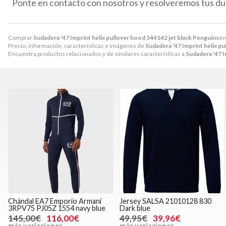
Ponte en contacto con nosotros y resolveremos tus du
Comprar
Sudadera '47 Imprint helix pullover hood 544142 jet black Penguins
en
Precio, información, características e imágenes de
Sudadera '47 Imprint helix p
Encuentra productos relacionados y de similares características a
Sudadera '47 I
Chándal EA7 Emporio Armani
Jersey SALSA 21010128 830
3RPV75 PJ05Z 1554 navy blue
Dark blue
145,00€
116,00€
49,95€
39,96€
más variaciones
más variaciones