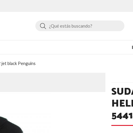
Buscar
 jet black Penguins
SUD
HEL
544