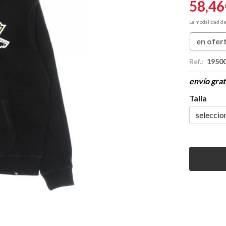
58,46
La modalidad d
en ofer
Ref.:
1950
envío grat
Talla