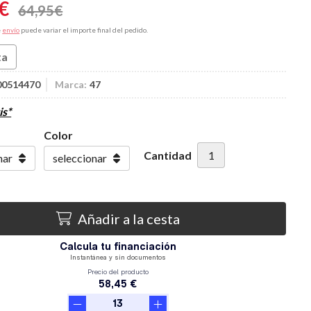
€
64,95
€
e
envío
puede variar el importe final del pedido.
ta
00514470
Marca:
47
is*
Color
Cantidad
Añadir a la cesta