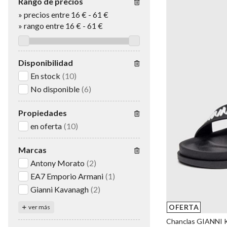
Rango de precios
»
precios entre 16 €
-
61 €
»
rango entre
16
€
-
61
€
Disponibilidad
En stock
(10)
No disponible
(6)
Propiedades
en oferta
(10)
Marcas
Antony Morato
(2)
EA7 Emporio Armani
(1)
Gianni Kavanagh
(2)
OFERTA
ver más
Chanclas GIANNI