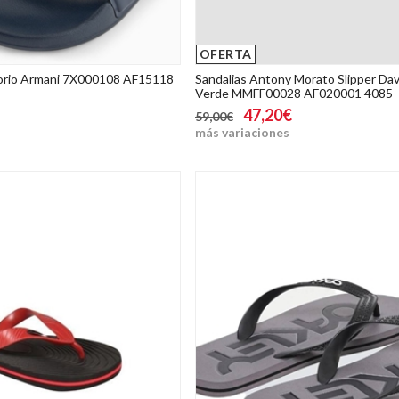
OFERTA
orio Armani 7X000108 AF15118
Sandalias Antony Morato Slipper D
E
Verde MMFF00028 AF020001 4085
47,20€
59,00€
más variaciones