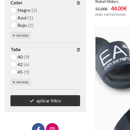
Rebel Sliders
Color
44,00€
55,00€
Negro
(2)
más variaciones
Azul
(1)
Rojo
(2)
ver más
Talla
40
(9)
42
(6)
45
(9)
ver más
aplicar filtro