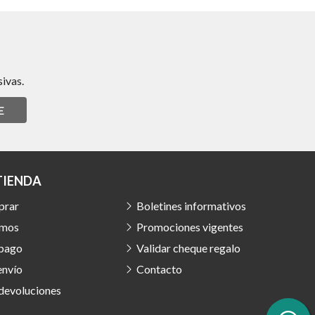
ivas.
E
TIENDA
prar
Boletines informativos
omos
Promociones vigentes
 pago
Validar cheque regalo
envío
Contacto
 devoluciones