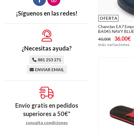
¡Síguenos en las redes!
OFERTA
Chanclas EA7 Emp
BA045 NAVY BLU
36,00€
40,00€
más variaciones
¿Necesitas ayuda?
881 253 271
ENVIAR EMAIL
Envío gratis en pedidos
superiores a
50
€
*
consulta condiciones