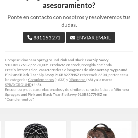
asesoramiento?
Ponte en contacto con nosotros y resolveremos tus
dudas.
881 253 271
ENVIAR EMAIL
Comprar
Riñonera Sprayground Pink and Black Tear Sip Savvy
910B8277NSZ
por
70,00
€
. Producto en stock, recogida en tienda.
Precio, información, características e imágenes de
Riñonera Sprayground
Pink and Black Tear Sip Savvy 910B8277NSZ
referencia 6504, pertenece a
las categorías
Complementos
(1633) y
Riñoneras
(68) y a la marca
SPRAYGROUND
(443).
Encuentra productos relacionados y de similares características a
Riñonera
Sprayground Pink and Black Tear Sip Savvy 910B8277NSZ
en
"Complementos".