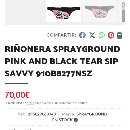
COMPARTIR:
RIÑONERA SPRAYGROUND
PINK AND BLACK TEAR SIP
SAVVY 910B8277NSZ
70,00
€
La modalidad de
envío
puede variar el importe final del pedido.
Ref.:
195029063348
Marca:
SPRAYGROUND
EN STOCK