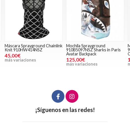
Máscara Sprayground Chainlink
Mochila Sprayground
Knit 910HW414NSZ
910B5097NSZ Sharks in Paris
9
Avatar Backpack
C
45,00€
125,00€
más variaciones
más variaciones
m
¡Síguenos en las redes!