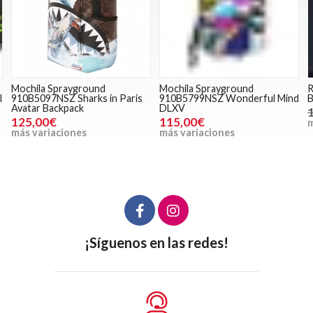
Mochila Sprayground
Mochila Sprayground
R
l
910B5097NSZ Sharks in Paris
910B5799NSZ Wonderful Mind
B
Avatar Backpack
DLXV
125,00€
115,00€
m
más variaciones
más variaciones
¡Síguenos en las redes!