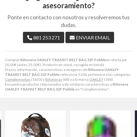
asesoramiento?
Ponte en contacto con nosotros y resolveremos tus
dudas.
881 253 271
ENVIAR EMAIL
Comprar
Riñonera OAKLEY TRANSIT BELT BAG 32F Pebble
en oferta por
20,00
€
(antes
25,00
€
). Producto en stock, recogida en tienda.
Precio, información, características e imágenes de
Riñonera OAKLEY
TRANSIT BELT BAG 32F Pebble
referencia 5106, pertenece a las categorías
Complementos
(1633) y
Riñoneras
(68) y a la marca
OAKLEY
(186).
Encuentra productos relacionados y de similares características a
Riñonera
OAKLEY TRANSIT BELT BAG 32F Pebble
en "Complementos".