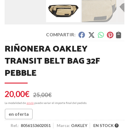
COMPARTIR:
RIÑONERA OAKLEY
TRANSIT BELT BAG 32F
PEBBLE
20,00
€
25,00
€
La modalidad de
envío
puede variar el importe final del pedido.
en oferta
Ref.:
8056153602051
Marca:
OAKLEY
EN STOCK