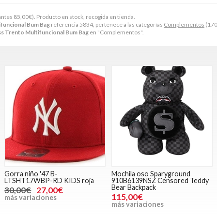
antes
85,00
€
). Producto en stock, recogida en tienda.
ifuncional Bum Bag
referencia 5834, pertenece a las categorías
Complementos
(170
s Trento Multifuncional Bum Bag
en "Complementos".
Gorra niño '47 B-
Mochila oso Sparyground
LTSHT17WBP-RD KIDS roja
910B6139NSZ Censored Teddy
Bear Backpack
30,00€
27,00€
115,00€
más variaciones
más variaciones