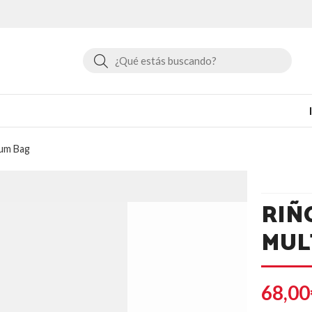
Buscar
Bum Bag
RIÑ
MUL
68,00