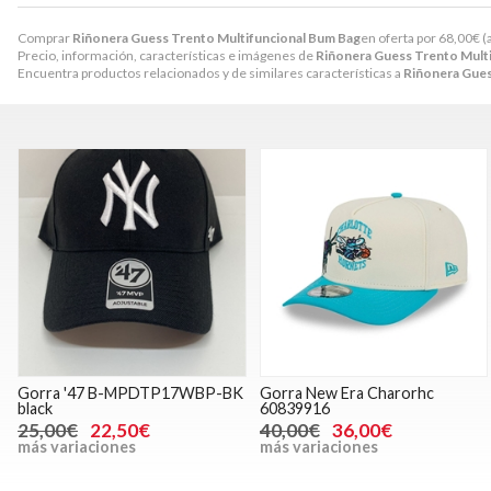
Comprar
Riñonera Guess Trento Multifuncional Bum Bag
en oferta por
68,00
€
(
Precio, información, características e imágenes de
Riñonera Guess Trento Mult
Encuentra productos relacionados y de similares características a
Riñonera Gues
Gorra '47 B-MPDTP17WBP-BK
Gorra New Era Charorhc
black
60839916
25,00€
22,50€
40,00€
36,00€
más variaciones
más variaciones