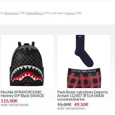
1),
Riñoneras
(70) y
Bandoleras
(57) y a la marca
Guess
(38).
Mochila SPRAYGROUND
Pack Boxer calcetines Emporio
Henney SIP Black SAVAGE
Armani 112007 3F514 58436
scozzese/marine
115,00€
55,00€
49,50€
más variaciones
más variaciones