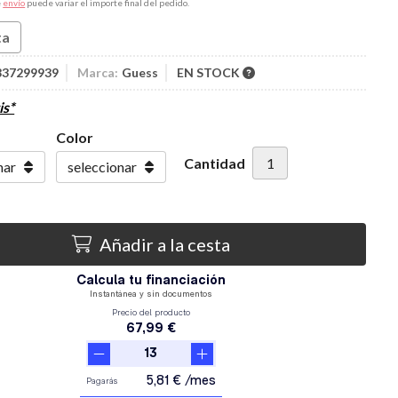
e
envío
puede variar el importe final del pedido.
ta
837299939
Marca:
Guess
EN STOCK
is*
Color
Cantidad
Añadir a la cesta