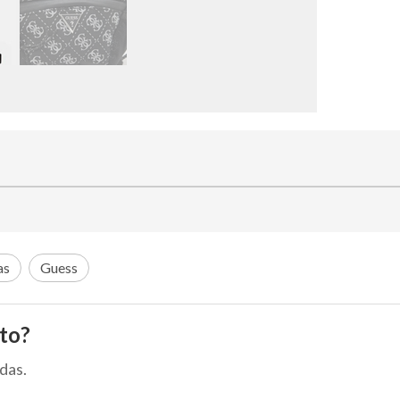
as
Guess
to?
das.