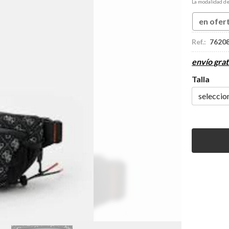
La modalidad d
en ofer
Ref.:
7620
envío grat
Talla