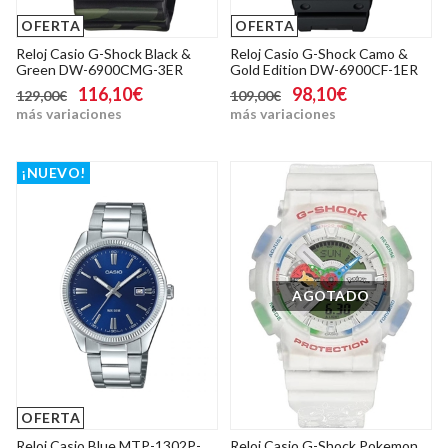
OFERTA
OFERTA
Reloj Casio G-Shock Black &
Reloj Casio G-Shock Camo &
Green DW-6900CMG-3ER
Gold Edition DW-6900CF-1ER
116,10€
98,10€
129,00€
109,00€
más variaciones
más variaciones
¡NUEVO!
AGOTADO
OFERTA
Reloj Casio Blue MTP-1302P-
Reloj Casio G-Shock Pokemon