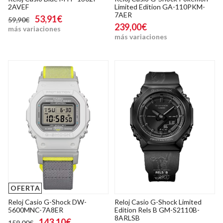
2AVEF
Limited Edition GA-110PKM-
7AER
53,91€
59,90€
239,00€
más variaciones
más variaciones
OFERTA
Reloj Casio G-Shock DW-
Reloj Casio G-Shock Limited
5600MNC-7A8ER
Edition Rels B GM-S2110B-
8ARLSB
143,10€
159,00€