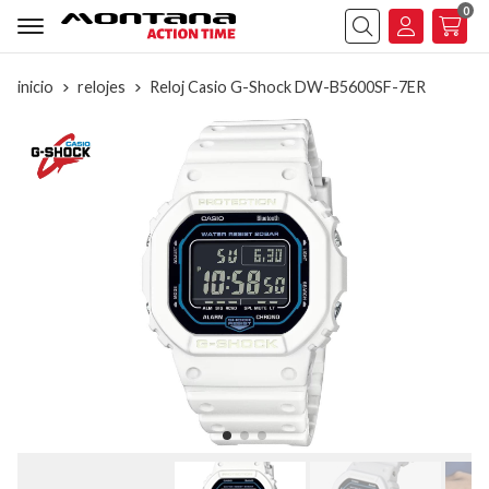
0
Buscar
inicio
relojes
Reloj Casio G-Shock DW-B5600SF-7ER