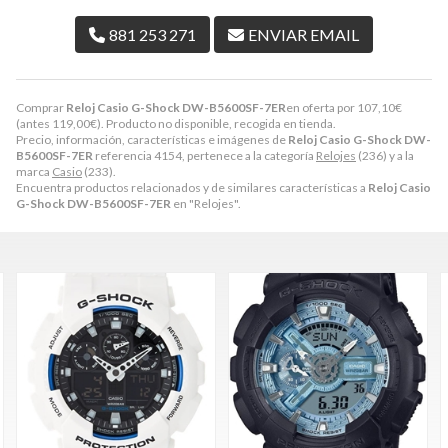
881 253 271
ENVIAR EMAIL
Comprar
Reloj Casio G-Shock DW-B5600SF-7ER
en oferta por
107,10
€
(antes
119,00
€
). Producto no disponible, recogida en tienda.
Precio, información, características e imágenes de
Reloj Casio G-Shock DW-
B5600SF-7ER
referencia 4154, pertenece a la categoría
Relojes
(236) y a la
marca
Casio
(233).
Encuentra productos relacionados y de similares características a
Reloj Casio
G-Shock DW-B5600SF-7ER
en "Relojes".