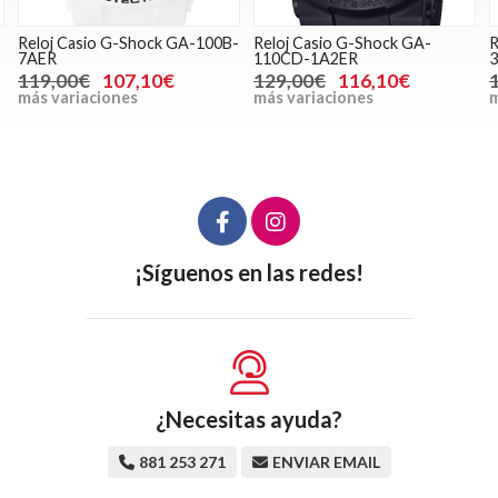
Reloj Casio G-Shock GA-100B-
Reloj Casio G-Shock GA-
R
7AER
110CD-1A2ER
119,00€
107,10€
129,00€
116,10€
más variaciones
más variaciones
m
¡Síguenos en las redes!
¿Necesitas ayuda?
881 253 271
ENVIAR EMAIL