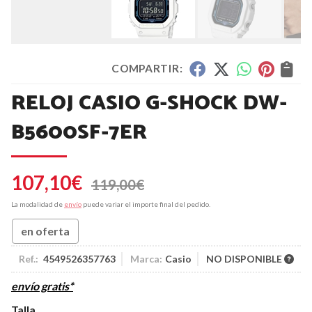
COMPARTIR:
RELOJ CASIO G-SHOCK DW-
B5600SF-7ER
107,10
€
119,00
€
La modalidad de
envío
puede variar el importe final del pedido.
en oferta
Ref.:
4549526357763
Marca:
Casio
NO DISPONIBLE
envío gratis*
Talla