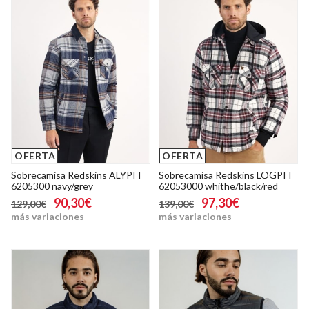
OFERTA
OFERTA
Sobrecamisa Redskins ALYPIT
Sobrecamisa Redskins LOGPIT
6205300 navy/grey
62053000 whithe/black/red
90,30€
97,30€
129,00€
139,00€
más variaciones
más variaciones