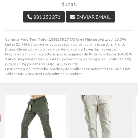
dudas.
881 253 271
ENVIAR EMAIL
Comprar
Polo Tom Tailor 1043278 27475 Grey Mint
en oferta por
23,39
€
(antes
25,99
€
). Stock del producto según combinación, recogida en tienda.
Disponible en talla y color: xxl y verde; xl y verde; l y verde; m y verde.
Precio, información, características e imágenes de
Polo Tom Tailor 1043278
27475 Grey Mint
referencia 4411, pertenece a las categorías
Hombre
(1980)
y
Polos
(105) y a la marca
TOM TAILOR
(299).
Encuentra productos relacionados y de similares características a
Polo Tom
Tailor 1043278 27475 Grey Mint
en "Hombre".