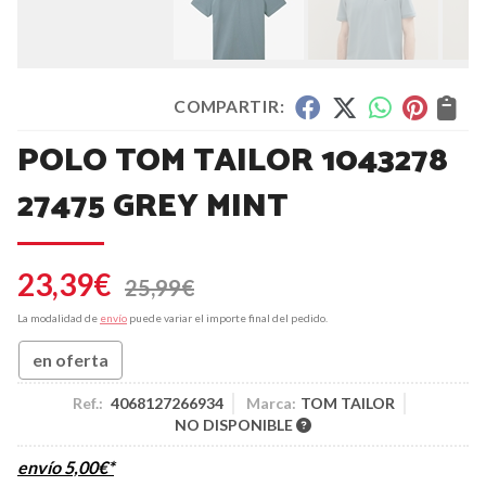
COMPARTIR:
POLO TOM TAILOR 1043278
27475 GREY MINT
23,39
€
25,99
€
La modalidad de
envío
puede variar el importe final del pedido.
en oferta
Ref.:
4068127266934
Marca:
TOM TAILOR
NO DISPONIBLE
envío
5,00
€
*