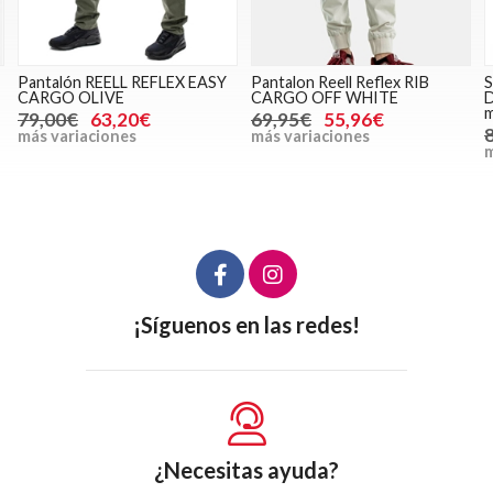
 EASY
Pantalon Reell Reflex RIB
Sudadera TOMMY JEANS
CARGO OFF WHITE
DM0DM20746 MAS cludy ja
multi
69,95€
55,96€
89,90€
71,92€
más variaciones
más variaciones
¡Síguenos en las redes!
¿Necesitas ayuda?