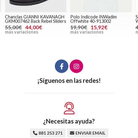
Chanclas GIANNI KAVANAGH
Polo Indicode INWadim
S
GKM007462 Back Rebel Sliders
Offwhite 40-913002
W
55,00€
44,00€
19,90€
15,92€
más variaciones
más variaciones
m
¡Síguenos en las redes!
¿Necesitas ayuda?
881 253 271
ENVIAR EMAIL