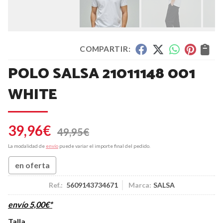
COMPARTIR:
POLO SALSA 21011148 001
WHITE
39,96
€
49,95
€
La modalidad de
envío
puede variar el importe final del pedido.
en oferta
Ref.:
5609143734671
Marca:
SALSA
envío
5,00
€
*
Talla