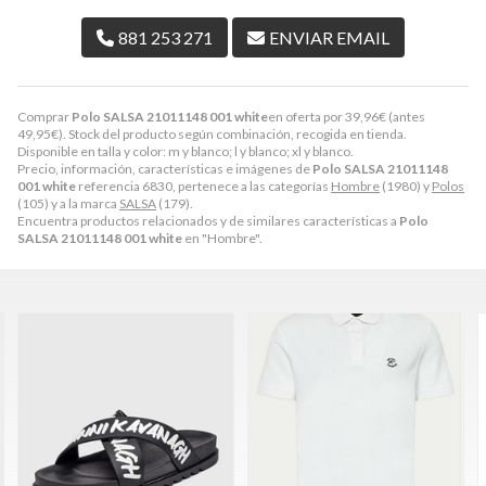
881 253 271
ENVIAR EMAIL
Comprar
Polo SALSA 21011148 001 white
en oferta por
39,96
€
(antes
49,95
€
). Stock del producto según combinación, recogida en tienda.
Disponible en talla y color: m y blanco; l y blanco; xl y blanco.
Precio, información, características e imágenes de
Polo SALSA 21011148
001 white
referencia 6830, pertenece a las categorías
Hombre
(1980) y
Polos
(105) y a la marca
SALSA
(179).
Encuentra productos relacionados y de similares características a
Polo
SALSA 21011148 001 white
en "Hombre".