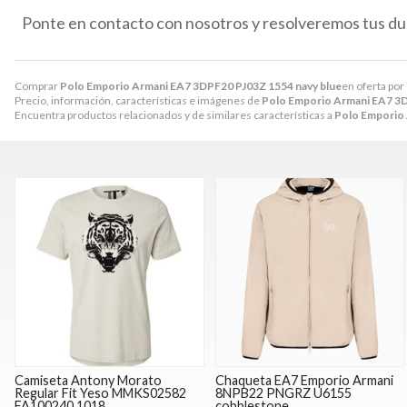
Ponte en contacto con nosotros y resolveremos tus du
Comprar
Polo Emporio Armani EA7 3DPF20 PJ03Z 1554 navy blue
en oferta por
Precio, información, características e imágenes de
Polo Emporio Armani EA7 3D
Encuentra productos relacionados y de similares características a
Polo Emporio 
Camiseta Antony Morato
Chaqueta EA7 Emporio Armani
Regular Fit Yeso MMKS02582
8NPB22 PNGRZ U6155
FA100240 1018
cobblestone