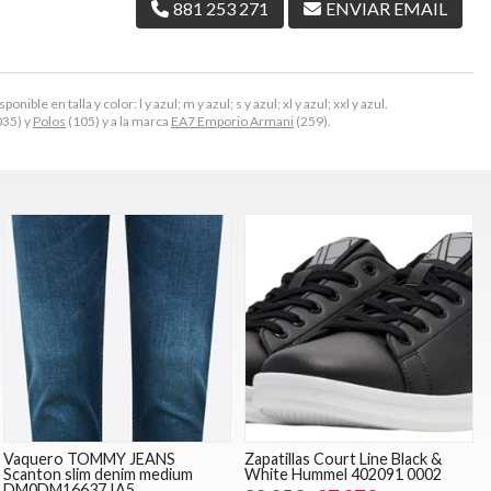
881 253 271
ENVIAR EMAIL
le en talla y color: l y azul; m y azul; s y azul; xl y azul; xxl y azul.
35) y
Polos
(105) y a la marca
EA7 Emporio Armani
(259).
Vaquero TOMMY JEANS
Zapatillas Court Line Black &
Scanton slim denim medium
White Hummel 402091 0002
DM0DM16637 IA5