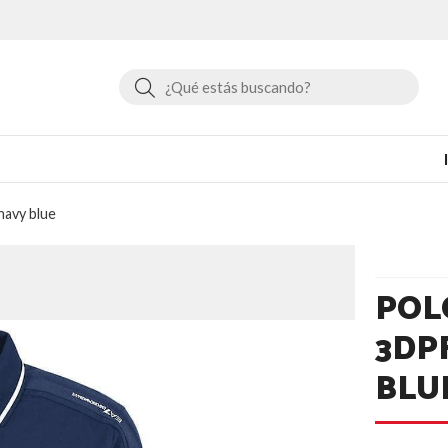
Buscar
avy blue
POL
3DPF
BLU