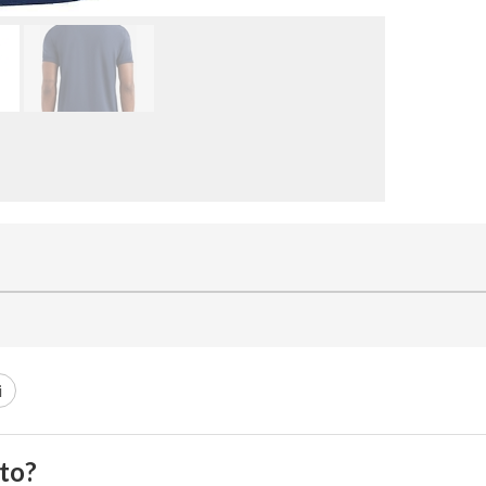
i
to?