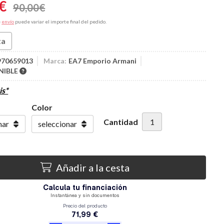
€
90,00
€
e
envío
puede variar el importe final del pedido.
ta
970659013
Marca:
EA7 Emporio Armani
NIBLE
is*
Color
Cantidad
Añadir a la cesta