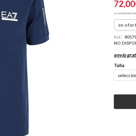
72,00
La modalidad d
en ofer
Ref.:
8057
NO DISPO
envío grat
Talla