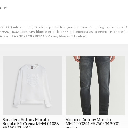
das.
72,00
€
(antes
90,00
€
). Stock del producto según combinación, recogida en tienda. Disponib
PF20 PJ03Z 1554 navy blue
referencia 4228, pertenece a las categorías
Hombre
(20
Armani EA7 3DPF20 PJ03Z 1554 navy blue
en "Hombre".
Sudadera Antony Morato
Vaquero Antony Morato
Regular Fit Crema MMFL01088
MMDT00241 FA750534 9000
FA150222 1011
negro