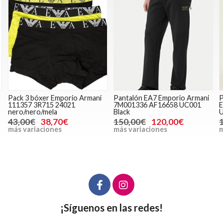
Pack 3 bóxer Emporio Armani
Pantalón EA7 Emporio Armani
P
111357 3R715 24021
7M001336 AF16658 UC001
E
nero/nero/mela
Black
U
43,00€
38,70€
150,00€
120,00€
más variaciones
más variaciones
m
¡Síguenos en las redes!