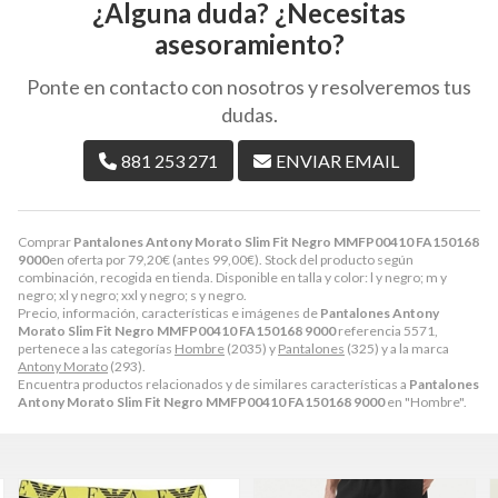
¿Alguna duda? ¿Necesitas
asesoramiento?
Ponte en contacto con nosotros y resolveremos tus
dudas.
881 253 271
ENVIAR EMAIL
Comprar
Pantalones Antony Morato Slim Fit Negro MMFP00410 FA150168
9000
en oferta por
79,20
€
(antes
99,00
€
). Stock del producto según
combinación, recogida en tienda. Disponible en talla y color: l y negro; m y
negro; xl y negro; xxl y negro; s y negro.
Precio, información, características e imágenes de
Pantalones Antony
Morato Slim Fit Negro MMFP00410 FA150168 9000
referencia 5571,
pertenece a las categorías
Hombre
(2035) y
Pantalones
(325) y a la marca
Antony Morato
(293).
Encuentra productos relacionados y de similares características a
Pantalones
Antony Morato Slim Fit Negro MMFP00410 FA150168 9000
en "Hombre".