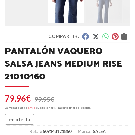
COMPARTIR:
PANTALÓN VAQUERO
SALSA JEANS MEDIUM RISE
21010160
79,96
€
99,95
€
La modalidad de
envío
puede variar el importe final del pedido.
en oferta
Ref.:
5609143121860
Marca:
SALSA