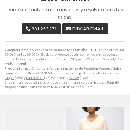
Ponte en contacto con nosotros y resolveremos tus
dudas.
881 253 271
ENVIAR EMAIL
Comprar
Pantalón Vaquero Salsa Jeans Medium Rise 21010160
en oferta por
79,96
€
(antes
99,95
€
). Stock del producto según combinación, recogida en
tienda. Disponible en talla y color: 27 y azul; 28 y azul; 29 y azul; 30 y azul; 31 y
azul; 32 y azul.
Precio, información, características e imágenes de
Pantalón Vaquero Salsa
Jeans Medium Rise 21010160
referencia 5789, pertenece a las categorías
Mujer
(596) y
Pantalones
(98) y a la marca
SALSA
(188).
Encuentra productos relacionados y de similares características a
Pantalón
Vaquero Salsa Jeans Medium Rise 21010160
en "Mujer".