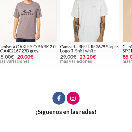
Camiseta REELL RE3679 Staple
Camiseta SPRAYGROUND
C
Logo T-Shirt white
SP315 Sharks in NY
H
29,00€
23,20€
85,00€
más variaciones
más variaciones
m
¡Síguenos en las redes!