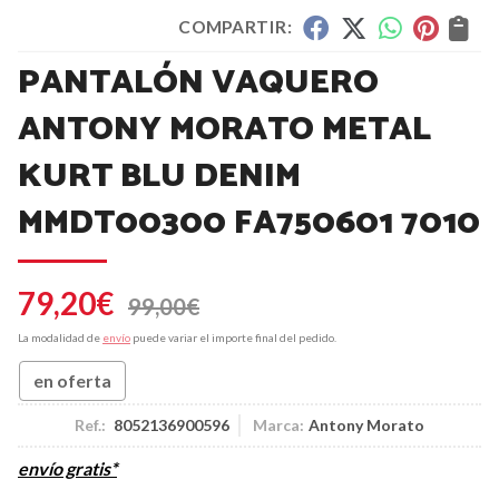
COMPARTIR:
PANTALÓN VAQUERO
ANTONY MORATO METAL
KURT BLU DENIM
MMDT00300 FA750601 7010
79,20
€
99,00
€
La modalidad de
envío
puede variar el importe final del pedido.
en oferta
Ref.:
8052136900596
Marca:
Antony Morato
envío gratis*