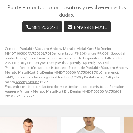
Ponte en contacto con nosotros y resolveremos tus
dudas.
881 253 271
ENVIAR EMAIL
Comprar
Pantalón Vaquero Antony Morato Metal Kurt Blu Denim
MMDT00300 FA750601 7010
en oferta por
79,20
€
(antes
99,00
€
). Stock del
producto según combinación, recogida en tienda. Disponible en talla y color:
29 y azul; 30 y azul; 31 y azul; 32 y azul; 33 y azul; 34 y azul; 36 y azul.
Precio, información, características e imágenes de
Pantalón Vaquero Antony
Morato Metal Kurt Blu Denim MMDT00300 FA750601 7010
referencia
6449, pertenece a las categorías
Hombre
(1980) y
Pantalones
(314) y a la
marca
Antony Morato
(279).
Encuentra productos relacionados y de similares características a
Pantalón
Vaquero Antony Morato Metal Kurt Blu Denim MMDT00300 FA750601
7010
en "Hombre".