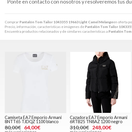
Ponte en contacto con nosotros y resolveremos tus du
Comprar
Pantalón Tom Tailor 1043355 19663 Light Camel Melange
en oferta p
Precio, información, características e imágenes de
Pantalón Tom Tailor 104335
Encuentra productos relacionados y de similares características a
Pantalón Tom 
Camiseta EA7 Emporio Armani
Cazadora EA7 Emporio Armani
8NTT65 TJDQZ 1100 blanco
6RTB25 TN8AZ 1200 negro
80,00€
64,00€
310,00€
248,00€
más variaciones
más variaciones