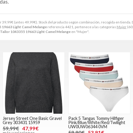
das.
or
39,99
€
(antes
49,99
€
). Stock del producto según combinación, recogida en tienda. Disp
5 19663 Light Camel Melange
referencia 4421, pertenece a las categorías
Mujer
(60
Tailor 1043355 19663 Light Camel Melange
en "Mujer".
Jersey Street One Basic Gravel
Pack 5 Tangas Tommy Hilfiger
Grey 303431 15959
Pink/Blue/White/Red/Twilight
UW0UW06344 0VM
59,99€
47,99€
59,90€
53,91€
más variaciones