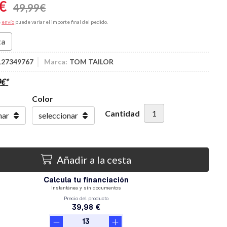
€
49,99
€
e
envío
puede variar el importe final del pedido.
ta
127349767
Marca:
TOM TAILOR
0
€
*
Color
Cantidad
Añadir a la cesta