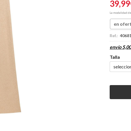
39,99
La modalidad d
en ofer
Ref.:
4068
envío
5,0
Talla