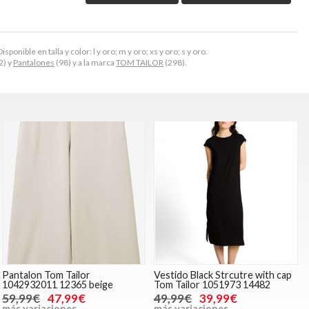
onible en talla y color: l y oro; m y oro; xs y oro; s y oro.
2) y
Pantalones
(98) y a la marca
TOM TAILOR
(298).
Pantalon Tom Tailor
Vestido Black Strcutre with cap
1042932011 12365 beige
Tom Tailor 1051973 14482
59,99€
47,99€
49,99€
39,99€
más variaciones
más variaciones