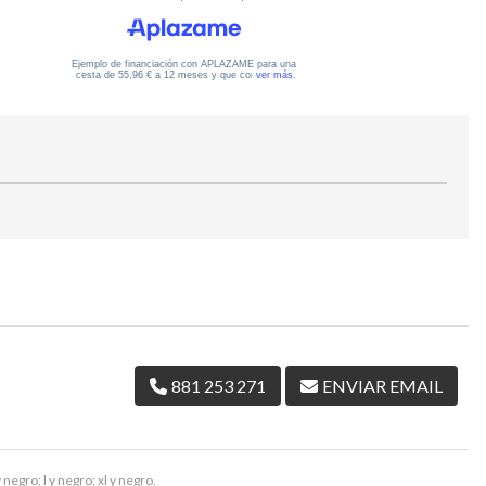
881 253 271
ENVIAR EMAIL
negro; l y negro; xl y negro.