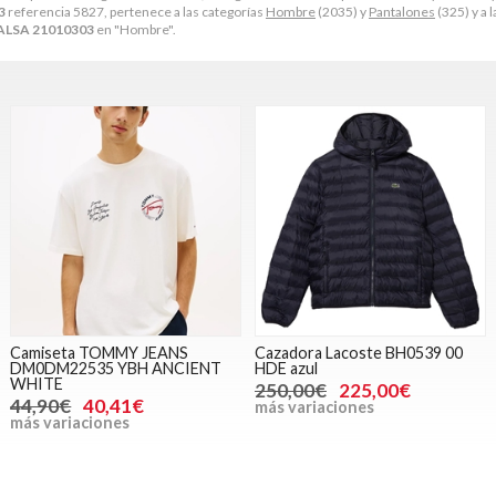
3
referencia 5827, pertenece a las categorías
Hombre
(2035) y
Pantalones
(325) y a 
LSA 21010303
en "Hombre".
Camiseta TOMMY JEANS
Cazadora Lacoste BH0539 00
DM0DM22535 YBH ANCIENT
HDE azul
WHITE
250,00€
225,00€
44,90€
40,41€
más variaciones
más variaciones