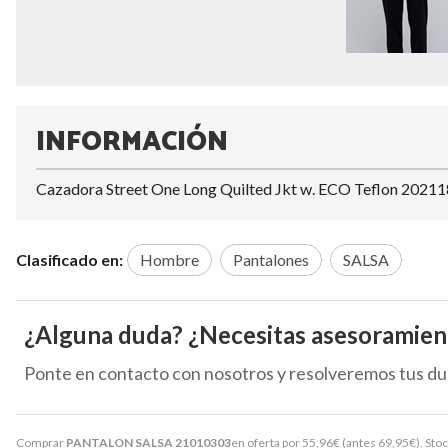
INFORMACIÓN
Cazadora Street One Long Quilted Jkt w. ECO Teflon 2021
Clasificado en:
Hombre
Pantalones
SALSA
¿Alguna duda? ¿Necesitas asesoramien
Ponte en contacto con nosotros y resolveremos tus du
Comprar
PANTALON SALSA 21010303
en oferta por
55,96
€
(antes
69,95
€
). Sto