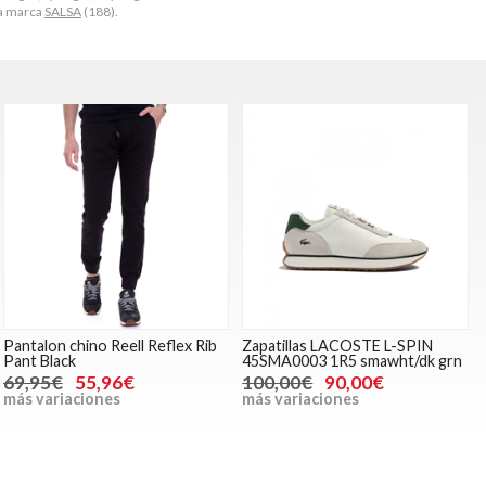
la marca
SALSA
(188).
Pantalon chino Reell Reflex Rib
Zapatillas LACOSTE L-SPIN
Pant Black
45SMA0003 1R5 smawht/dk grn
69,95€
55,96€
100,00€
90,00€
más variaciones
más variaciones