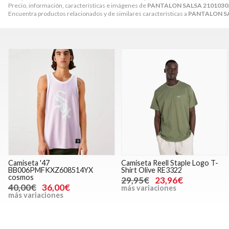
Precio, información, características e imágenes de
PANTALON SALSA 2101030
Encuentra productos relacionados y de similares características a
PANTALON SA
Camiseta '47
Camiseta Reell Staple Logo T-
BB006PMFKXZ608514YX
Shirt Olive RE3322
cosmos
29,95€
23,96€
40,00€
36,00€
más variaciones
más variaciones