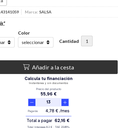
ta
143141059
Marca:
SALSA
is*
Color
Cantidad
Añadir a la cesta