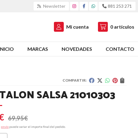
Newsletter
881 253 271
Mi cuenta
0
artículos
INICIO
MARCAS
NOVEDADES
CONTACTO
COMPARTIR:
TALON SALSA 21010303
€
69,95
€
e
envío
puede variar el importe final del pedido.