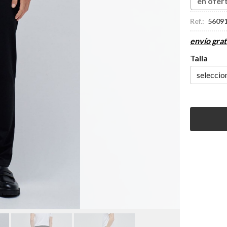
en ofer
Ref.:
5609
envío grat
Talla