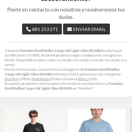
Ponte en contacto con nosotros y resolveremos tus
dudas.
881 253 271
ENVIAR EMAIL
Comprar
Pantalón Reell Reflex Cargo LW Light Olive RE3083
en oferta por
63,96
€
(antes
79,95
€
). Stock del producto según combinación, recogida en
tienda. Disponible en talla y color: s y verde; m y verde; l y verde; xl y verde; xs y
verde.
Precio, información, características e imágenes de
Pantalón Reell Reflex
Cargo LW Light Olive RE3083
referencia 5224, pertenece a las categorías
Hombre
(1980) y
Pantalones
(314) y a la marca
REELL
(123).
Encuentra productos relacionados y de similares características a
Pantalón
Reell Reflex Cargo LW Light Olive RE3083
en "Hombre".