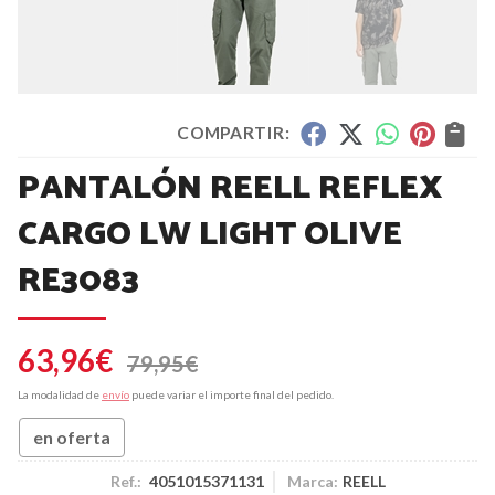
COMPARTIR:
PANTALÓN REELL REFLEX
CARGO LW LIGHT OLIVE
RE3083
63,96
€
79,95
€
La modalidad de
envío
puede variar el importe final del pedido.
en oferta
Ref.:
4051015371131
Marca:
REELL