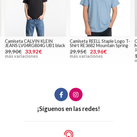
Camiseta REELL Staple Logo T-
Cazadora Gianni Kavanagh
k
Shirt RE3682 Mountain Spring
Multicolor British Puffer
Jacket GKM007005
29,95€
23,96€
130,00€
104,00€
más variaciones
más variaciones
¡Síguenos en las redes!