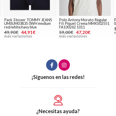
Pack 3 boxer TOMMY JEANS
Polo Antony Morato Regular
P
UM0UM03835 0WH medium
FIt Piquet Crema MMKS02551
0
red/white/navy blue
FA100262 1011
49,90€
44,91€
59,00€
47,20€
m
más variaciones
más variaciones
¡Síguenos en las redes!
¿Necesitas ayuda?