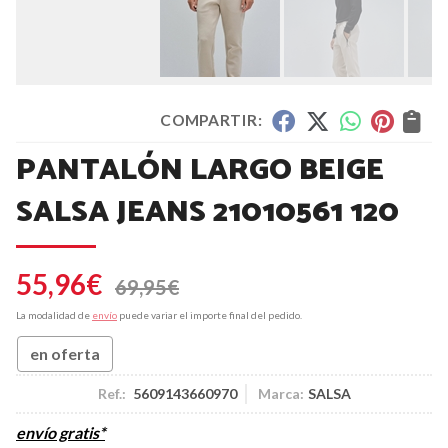
COMPARTIR:
PANTALÓN LARGO BEIGE
SALSA JEANS 21010561 120
55,96
€
69,95
€
La modalidad de
envío
puede variar el importe final del pedido.
en oferta
Ref.:
5609143660970
Marca:
SALSA
envío gratis*