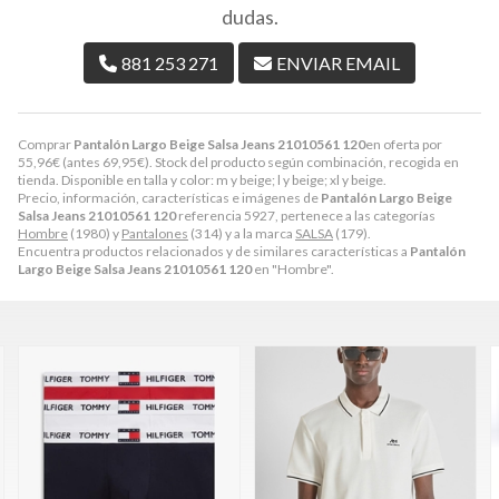
dudas.
881 253 271
ENVIAR EMAIL
Comprar
Pantalón Largo Beige Salsa Jeans 21010561 120
en oferta por
55,96
€
(antes
69,95
€
). Stock del producto según combinación, recogida en
tienda. Disponible en talla y color: m y beige; l y beige; xl y beige.
Precio, información, características e imágenes de
Pantalón Largo Beige
Salsa Jeans 21010561 120
referencia 5927, pertenece a las categorías
Hombre
(1980) y
Pantalones
(314) y a la marca
SALSA
(179).
Encuentra productos relacionados y de similares características a
Pantalón
Largo Beige Salsa Jeans 21010561 120
en "Hombre".