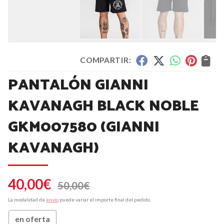
COMPARTIR:
PANTALÓN GIANNI
KAVANAGH BLACK NOBLE
GKM007580
(GIANNI
KAVANAGH)
40,00
€
50,00
€
La modalidad de
envío
puede variar el importe final del pedido.
en oferta