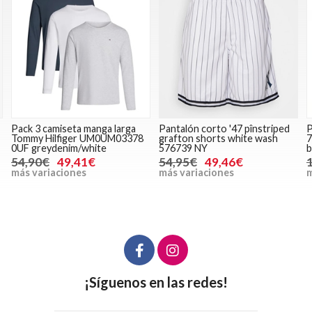
Pack 3 camiseta manga larga
Pantalón corto '47 pînstriped
P
Tommy Hilfiger UM0UM03378
grafton shorts white wash
0UF greydenim/white
576739 NY
b
54,90€
49,41€
54,95€
49,46€
más variaciones
más variaciones
m
¡Síguenos en las redes!