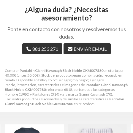
¿Alguna duda? ¿Necesitas
asesoramiento?
Ponte en contacto con nosotros y resolveremos tus
dudas.
881 253 271
ENVIAR EMAIL
Comprar
Pantalón Gianni Kavanagh Black Noble GKM007580
en oferta por
40,00
€
(antes
50,00
€
). Stock del producto según combinación, recogida en
tienda. Disponible en talla y color: l y negro; m y negro; s y negro.
Precio, información, características e imágenes de
Pantalón Gianni Kavanagh
Black Noble GKM007580
referencia 6818, pertenece a las categorías
Hombre
(1980) y
Pantalones
(314) y a la marca
Gianni Kavanagh
(70).
Encuentra productos relacionados y de similares características a
Pantalón
Gianni Kavanagh Black Noble GKM007580
en "Hombre".