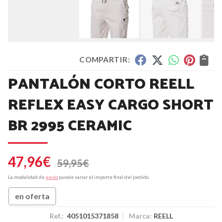
COMPARTIR:
PANTALÓN CORTO REELL
REFLEX EASY CARGO SHORT
BR 2995 CERAMIC
47,96
€
59,95
€
La modalidad de
envío
puede variar el importe final del pedido.
en oferta
Ref.:
4051015371858
Marca:
REELL