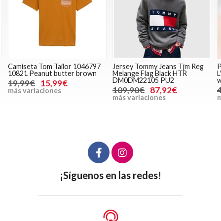
Camiseta Tom Tailor 1046797
Jersey Tommy Jeans Tjm Reg
P
10821 Peanut butter brown
Melange Flag Black HTR
DM0DM22105 PU2
w
19,99€
15,99€
109,90€
87,92€
más variaciones
más variaciones
m
¡Síguenos en las redes!