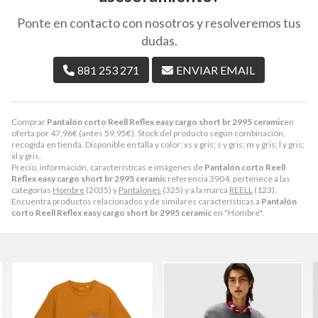
Ponte en contacto con nosotros y resolveremos tus
dudas.
881 253 271
ENVIAR EMAIL
Comprar
Pantalón corto Reell Reflex easy cargo short br 2995 ceramic
en
oferta por
47,96
€
(antes
59,95
€
). Stock del producto según combinación,
recogida en tienda. Disponible en talla y color: xs y gris; s y gris; m y gris; l y gris;
xl y gris.
Precio, información, características e imágenes de
Pantalón corto Reell
Reflex easy cargo short br 2995 ceramic
referencia 3904, pertenece a las
categorías
Hombre
(2035) y
Pantalones
(325) y a la marca
REELL
(123).
Encuentra productos relacionados y de similares características a
Pantalón
corto Reell Reflex easy cargo short br 2995 ceramic
en "Hombre".