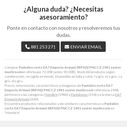
¿Alguna duda? ¿Necesitas
asesoramiento?
Ponte en contacto con nosotros y resolveremos tus
dudas.
881 253 271
ENVIAR EMAIL
Comprar
Pantalón corto EA7 Emporio Armani 3RPS02 PNCCZ 1941 oyster
mushroom
en oferta por
72,00
€
(antes
90,00
€
). Stock del producto según
combinación, recogida en tienda. Disponible en talla y color: l y gris; m y gris; s y
gris; xl y gris.
Precio, información, características e imágenes de
Pantalón corto EA7
Emporio Armani 3RPS02 PNCCZ 1941 oyster mushroom
referencia 2948,
pertenece a las categorías
Hombre
(1980) y
Pantalones
(314) y a la marca
EA7
Emporio Armani
(260).
Encuentra productos relacionados y de similares características a
Pantalón
corto EA7 Emporio Armani 3RPS02 PNCCZ 1941 oyster mushroom
en
"Hombre".