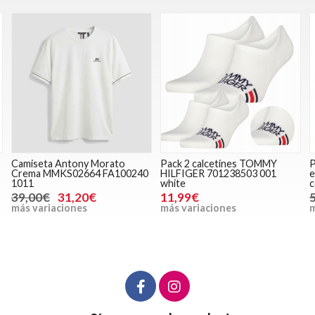
Pack 2 calcetines TOMMY
Pantalón corto Reell Reflex
P
HILFIGER 701238503 001
easy cargo short br 2995
white
ceramic
11,99€
59,95€
47,96€
más variaciones
más variaciones
m