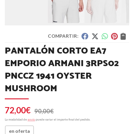
COMPARTIR:
PANTALÓN CORTO EA7
EMPORIO ARMANI 3RPS02
PNCCZ 1941 OYSTER
MUSHROOM
72,00
€
90,00
€
La modalidad de
envío
puede variar el importe final del pedido.
en oferta