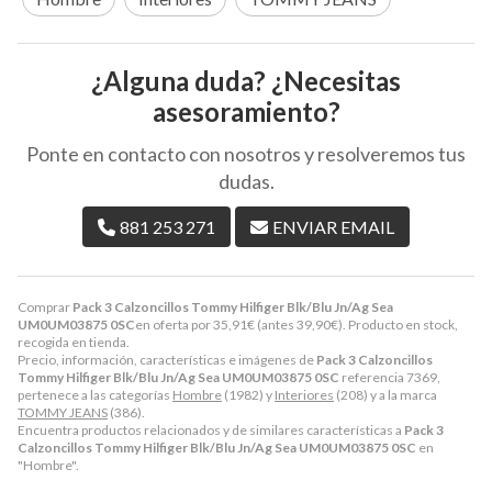
¿Alguna duda? ¿Necesitas
asesoramiento?
Ponte en contacto con nosotros y resolveremos tus
dudas.
881 253 271
ENVIAR EMAIL
Comprar
Pack 3 Calzoncillos Tommy Hilfiger Blk/Blu Jn/Ag Sea
UM0UM03875 0SC
en oferta por
35,91
€
(antes
39,90
€
). Producto en stock,
recogida en tienda.
Precio, información, características e imágenes de
Pack 3 Calzoncillos
Tommy Hilfiger Blk/Blu Jn/Ag Sea UM0UM03875 0SC
referencia 7369,
pertenece a las categorías
Hombre
(1982) y
Interiores
(208) y a la marca
TOMMY JEANS
(386).
Encuentra productos relacionados y de similares características a
Pack 3
Calzoncillos Tommy Hilfiger Blk/Blu Jn/Ag Sea UM0UM03875 0SC
en
"Hombre".