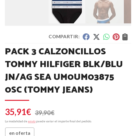
COMPARTIR:
PACK 3 CALZONCILLOS
TOMMY HILFIGER BLK/BLU
JN/AG SEA UM0UM03875
0SC
(TOMMY JEANS)
35,91
€
39,90
€
La modalidad de
envío
puede variar el importe final del pedido.
en oferta