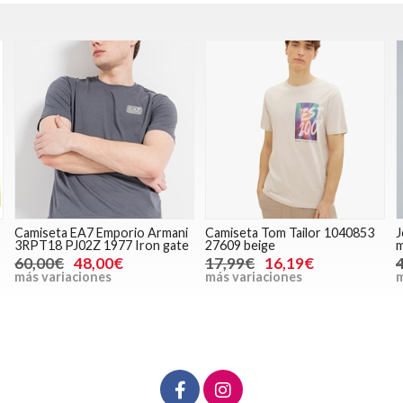
Camiseta Tom Tailor 1040853
Jersey Salsa 21009511 822
P
27609 beige
medium blue
T
17,99€
16,19€
49,95€
39,96€
más variaciones
más variaciones
m