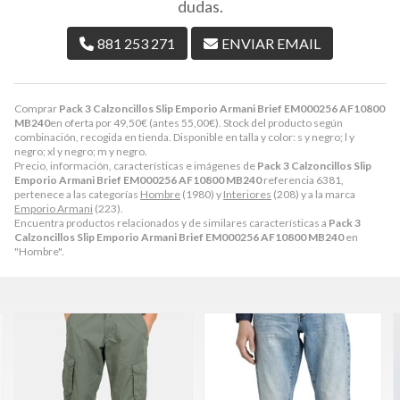
dudas.
881 253 271
ENVIAR EMAIL
Comprar
Pack 3 Calzoncillos Slip Emporio Armani Brief EM000256 AF10800
MB240
en oferta por
49,50
€
(antes
55,00
€
). Stock del producto según
combinación, recogida en tienda. Disponible en talla y color: s y negro; l y
negro; xl y negro; m y negro.
Precio, información, características e imágenes de
Pack 3 Calzoncillos Slip
Emporio Armani Brief EM000256 AF10800 MB240
referencia 6381,
pertenece a las categorías
Hombre
(1980) y
Interiores
(208) y a la marca
Emporio Armani
(223).
Encuentra productos relacionados y de similares características a
Pack 3
Calzoncillos Slip Emporio Armani Brief EM000256 AF10800 MB240
en
"Hombre".