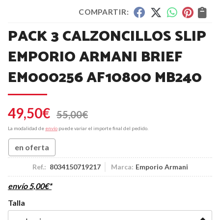
COMPARTIR:
PACK 3 CALZONCILLOS SLIP
EMPORIO ARMANI BRIEF
EM000256 AF10800 MB240
49,50
€
55,00
€
La modalidad de
envío
puede variar el importe final del pedido.
en oferta
Ref.:
8034150719217
Marca:
Emporio Armani
envío
5,00
€
*
Talla