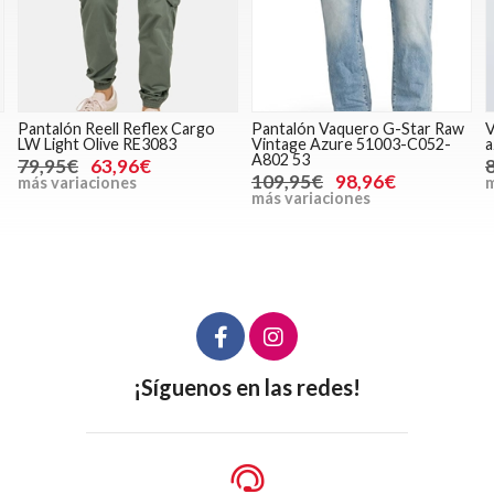
Pantalón Vaquero G-Star Raw
Vaquero SALSA 125132 8503
Z
Vintage Azure 51003-C052-
azul
9
A802 53
89,95€
71,96€
109,95€
98,96€
más variaciones
más variaciones
m
¡Síguenos en las redes!