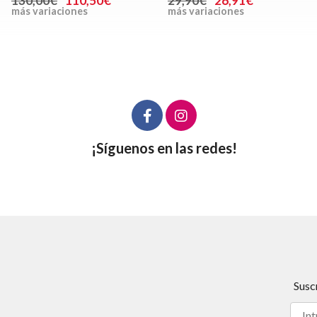
130,00€
110,50€
29,90€
26,91€
más variaciones
más variaciones
¡Síguenos en las redes!
Susc