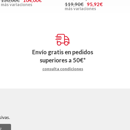
130,00€
104,00€
119,90€
95,92€
más variaciones
más variaciones
Envío gratis en pedidos
superiores a
50
€
*
consulta condiciones
ivas.
E