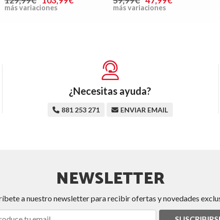
129,99€
103,99€
59,99€
47,99€
más variaciones
más variaciones
¿Necesitas ayuda?
881 253 271
ENVIAR EMAIL
NEWSLETTER
ríbete a nuestro newsletter para recibir ofertas y novedades exclus
SUSCRIBIRS