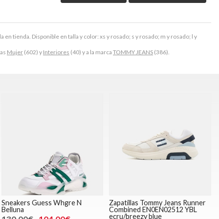
en tienda. Disponible en talla y color: xs y rosado; s y rosado; m y rosado; l y
ías
Mujer
(602) y
Interiores
(40) y a la marca
TOMMY JEANS
(386).
Sneakers Guess Whgre N
Zapatillas Tommy Jeans Runner
Belluna
Combined EN0EN02512 YBL
ecru/breezy blue