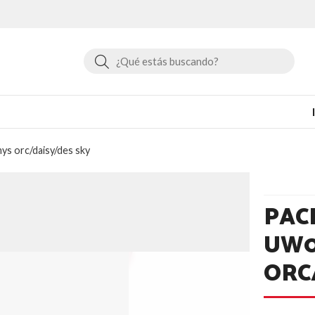
Buscar
 orc/daisy/des sky
PAC
UW0
ORC