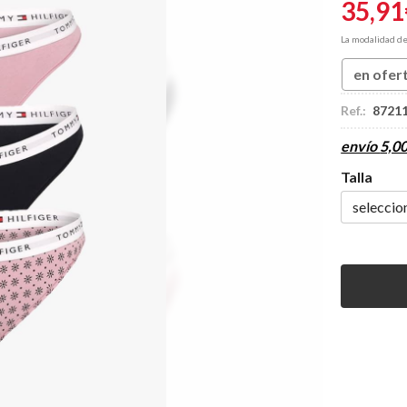
35,91
La modalidad d
en ofer
Ref.:
8721
envío
5,0
Talla