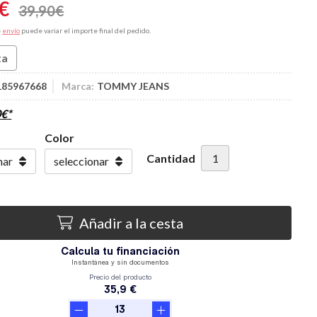
€
39,90
€
e
envío
puede variar el importe final del pedido.
ta
185967668
Marca:
TOMMY JEANS
0
€
*
Color
Cantidad
Añadir a la cesta