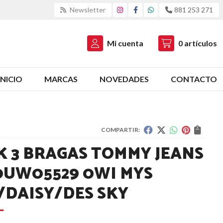
Newsletter
881 253 271
Mi cuenta
0
artículos
INICIO
MARCAS
NOVEDADES
CONTACTO
COMPARTIR:
K 3 BRAGAS TOMMY JEANS
UW05529 0WI MYS
/DAISY/DES SKY