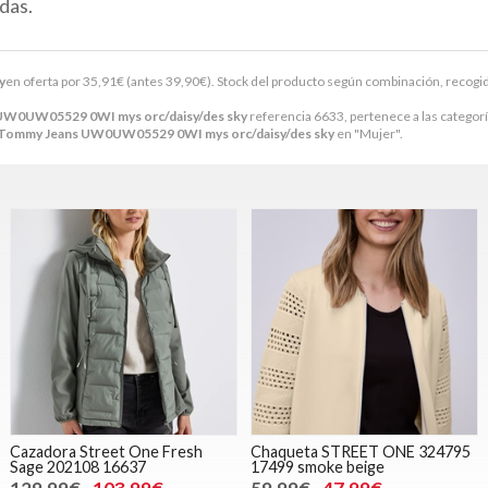
das.
y
en oferta por
35,91
€
(antes
39,90
€
). Stock del producto según combinación, recogida 
 UW0UW05529 0WI mys orc/daisy/des sky
referencia 6633, pertenece a las categor
s Tommy Jeans UW0UW05529 0WI mys orc/daisy/des sky
en "Mujer".
Cazadora Street One Fresh
Chaqueta STREET ONE 324795
Sage 202108 16637
17499 smoke beige