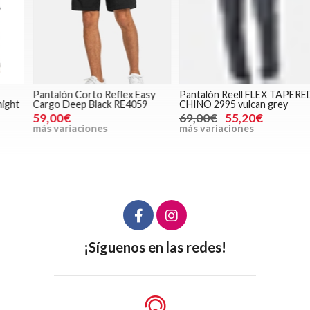
Pantalón Corto Reflex Easy
Pantalón Reell FLEX TAPERED
S
Cargo Deep Black RE4059
CHINO 2995 vulcan grey
R
6
59,00€
69,00€
55,20€
más variaciones
más variaciones
m
¡Síguenos en las redes!