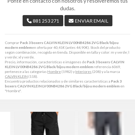
Ponte en contacto con nosotros y resolveremos tus
dudas.
881 253 271
ENVIAR EMAIL
Comprar
Pack 3 boxers CALVIN KLEIN LV00NB4286 2VG Black/bijou
modern emblem
en oferta por
40,41
€
(antes
44,90
€
). Stock del producto
según combinación, recogida en tienda. Disponible en talla y color: m y verde; l
y verde; xl y verde.
Precio, información, características e imágenes de
Pack 3 boxers CALVIN
KLEIN LV00NB4286 2VG Black/bijou modern emblem
referencia 6069,
pertenece a las categorías
Hombre
(1982) y
Interiores
(208) y a la marca
CALVIN KLEIN
(118).
Encuentra productos relacionados y de similares características a
Pack 3
boxers CALVIN KLEIN LV00NB4286 2VG Black/bijou modern emblem
en
"Hombre".