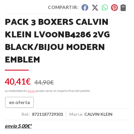
COMPARTIR:
PACK 3 BOXERS CALVIN
KLEIN LV00NB4286 2VG
BLACK/BIJOU MODERN
EMBLEM
40,41
€
44,90
€
La modalidad de
envío
puede variar el importe final del pedido.
en oferta
Ref.:
8721187729301
Marca:
CALVIN KLEIN
envío
5,00
€
*