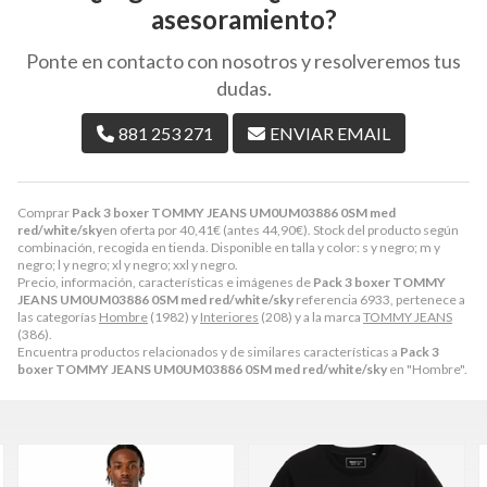
asesoramiento?
Ponte en contacto con nosotros y resolveremos tus
dudas.
881 253 271
ENVIAR EMAIL
Comprar
Pack 3 boxer TOMMY JEANS UM0UM03886 0SM med
red/white/sky
en oferta por
40,41
€
(antes
44,90
€
). Stock del producto según
combinación, recogida en tienda. Disponible en talla y color: s y negro; m y
negro; l y negro; xl y negro; xxl y negro.
Precio, información, características e imágenes de
Pack 3 boxer TOMMY
JEANS UM0UM03886 0SM med red/white/sky
referencia 6933, pertenece a
las categorías
Hombre
(1982) y
Interiores
(208) y a la marca
TOMMY JEANS
(386).
Encuentra productos relacionados y de similares características a
Pack 3
boxer TOMMY JEANS UM0UM03886 0SM med red/white/sky
en "Hombre".