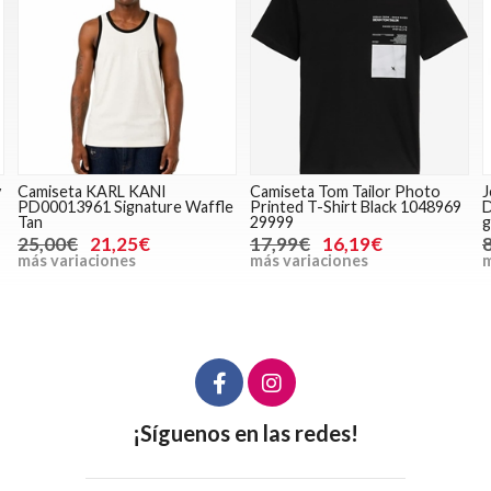
y
Camiseta KARL KANI
Camiseta Tom Tailor Photo
J
PD00013961 Signature Waffle
Printed T-Shirt Black 1048969
D
Tan
29999
g
25,00€
21,25€
17,99€
16,19€
más variaciones
más variaciones
m
¡Síguenos en las redes!