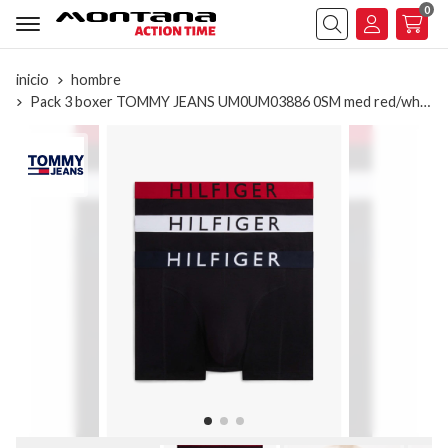
0
Buscar
inicio
hombre
Pack 3 boxer TOMMY JEANS UM0UM03886 0SM med red/white/sky