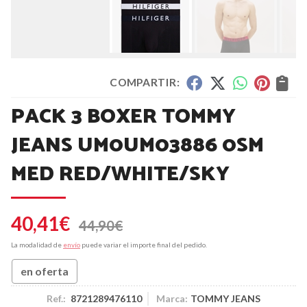
COMPARTIR:
PACK 3 BOXER TOMMY
JEANS UM0UM03886 0SM
MED RED/WHITE/SKY
40,41
€
44,90
€
La modalidad de
envío
puede variar el importe final del pedido.
en oferta
Ref.:
8721289476110
Marca:
TOMMY JEANS