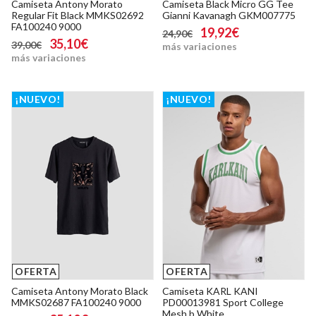
Camiseta Antony Morato
Camiseta Black Micro GG Tee
Regular Fit Black MMKS02692
Gianni Kavanagh GKM007775
FA100240 9000
19,92€
24,90€
35,10€
39,00€
más variaciones
más variaciones
¡NUEVO!
¡NUEVO!
OFERTA
OFERTA
Camiseta Antony Morato Black
Camiseta KARL KANI
MMKS02687 FA100240 9000
PD00013981 Sport College
Mesh b White