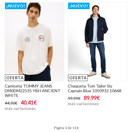
¡NUEVO!
¡NUEVO!
OFERTA
OFERTA
Camiseta TOMMY JEANS
Chaqueta Tom Tailor Sly
DM0DM22535 YBH ANCIENT
Captain Blue 1050932 10668
WHITE
89,99€
99,99€
40,41€
44,90€
más variaciones
más variaciones
Página 1 de 114