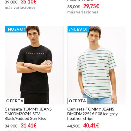
35,10€
39,00€
29,75€
35,00€
más variaciones
más variaciones
¡NUEVO!
¡NUEVO!
OFERTA
OFERTA
Camiseta TOMMY JEANS
Camiseta TOMMY JEANS
DM0DM20744 SEV
DM0DM22516 P08 ice grey
Black/Fadded Sun Kiss
heather stripe
31,41€
40,41€
34,90€
44,90€