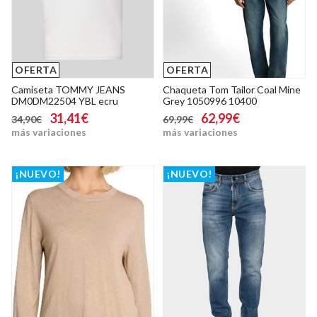
OFERTA
OFERTA
Camiseta TOMMY JEANS
Chaqueta Tom Tailor Coal Mine
DM0DM22504 YBL ecru
Grey 1050996 10400
31,41€
62,99€
34,90€
69,99€
más variaciones
más variaciones
¡NUEVO!
¡NUEVO!