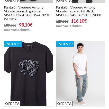
OFERTA
OFERTA
Pantalón Vaquero Antony
Pantalón Vaquero Antony
Morato Jeans Argo Blue
Morato Tapered Fit Black
MMDT00264 FA750624 7010
MMDT00245 FA750538 9000
W02316
116,10€
129,00€
98,10€
109,00€
más variaciones
más variaciones
¡NUEVO!
¡NUEVO!
OFERTA
OFERTA