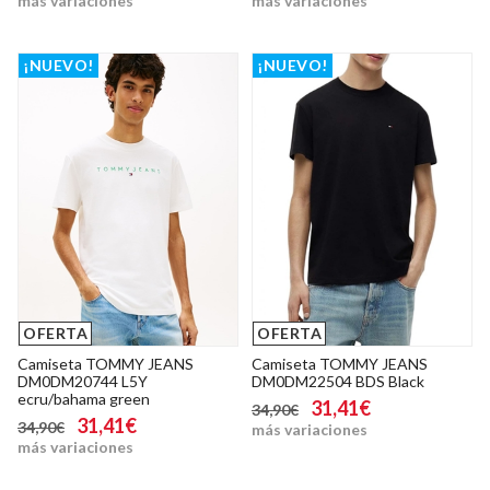
más variaciones
más variaciones
¡NUEVO!
¡NUEVO!
OFERTA
OFERTA
Camiseta TOMMY JEANS
Camiseta TOMMY JEANS
DM0DM20744 L5Y
DM0DM22504 BDS Black
ecru/bahama green
31,41€
34,90€
31,41€
34,90€
más variaciones
más variaciones