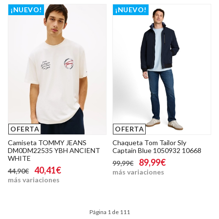
¡NUEVO!
¡NUEVO!
OFERTA
OFERTA
Camiseta TOMMY JEANS
Chaqueta Tom Tailor Sly
DM0DM22535 YBH ANCIENT
Captain Blue 1050932 10668
WHITE
89,99€
99,99€
40,41€
44,90€
más variaciones
más variaciones
Página 1 de 111