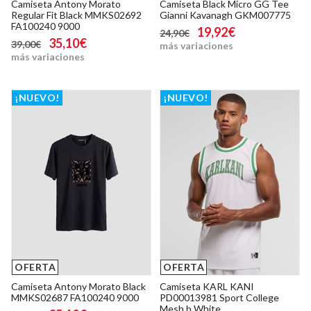
Camiseta Antony Morato
Camiseta Black Micro GG Tee
Regular Fit Black MMKS02692
Gianni Kavanagh GKM007775
FA100240 9000
19,92€
24,90€
35,10€
39,00€
más variaciones
más variaciones
¡NUEVO!
¡NUEVO!
OFERTA
OFERTA
Camiseta Antony Morato Black
Camiseta KARL KANI
MMKS02687 FA100240 9000
PD00013981 Sport College
Mesh b White