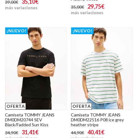
35,10€
39,00€
29,75€
35,00€
más variaciones
más variaciones
¡NUEVO!
¡NUEVO!
OFERTA
OFERTA
Camiseta TOMMY JEANS
Camiseta TOMMY JEANS
DM0DM20744 SEV
DM0DM22516 P08 ice grey
Black/Fadded Sun Kiss
heather stripe
31,41€
40,41€
34,90€
44,90€