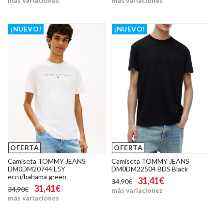
más variaciones
más variaciones
¡NUEVO!
¡NUEVO!
OFERTA
OFERTA
Camiseta TOMMY JEANS
Camiseta TOMMY JEANS
DM0DM20744 L5Y
DM0DM22504 BDS Black
ecru/bahama green
31,41€
34,90€
31,41€
34,90€
más variaciones
más variaciones