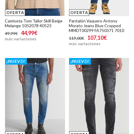
OFERTA
OFERTA
Camiseta Tom Tailor Skill Beige
Pantalón Vaquero Antony
Melange 1052078 40523
Morato Jeans Blue Cropped
MMDT00299 FA750371 7010
44,99€
49,99€
107,10€
119,00€
más variaciones
más variaciones
¡NUEVO!
¡NUEVO!