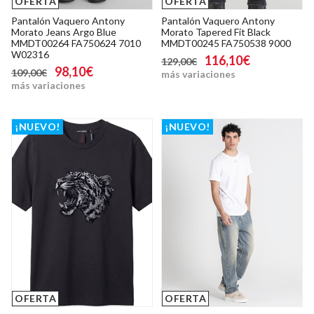
OFERTA
OFERTA
Pantalón Vaquero Antony
Pantalón Vaquero Antony
Morato Jeans Argo Blue
Morato Tapered Fit Black
MMDT00264 FA750624 7010
MMDT00245 FA750538 9000
W02316
116,10€
129,00€
98,10€
109,00€
más variaciones
más variaciones
¡NUEVO!
¡NUEVO!
OFERTA
OFERTA