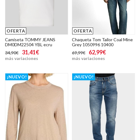
OFERTA
OFERTA
Camiseta TOMMY JEANS
Chaqueta Tom Tailor Coal Mine
DM0DM22504 YBL ecru
Grey 1050996 10400
31,41€
62,99€
34,90€
69,99€
más variaciones
más variaciones
¡NUEVO!
¡NUEVO!