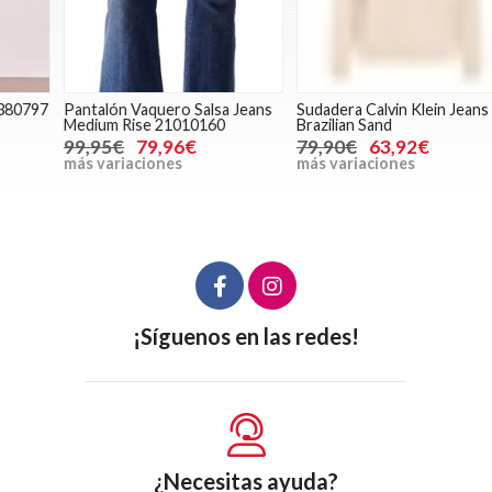
7
Pantalón Vaquero Salsa Jeans
Sudadera Calvin Klein Jeans
S
Medium Rise 21010160
Brazilian Sand
1
99,95€
79,96€
79,90€
63,92€
más variaciones
más variaciones
m
¡Síguenos en las redes!
¿Necesitas ayuda?