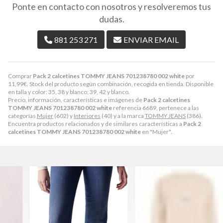
Ponte en contacto con nosotros y resolveremos tus
dudas.
881 253 271
ENVIAR EMAIL
Comprar
Pack 2 calcetines TOMMY JEANS 701238780 002 white
por
11,99
€
. Stock del producto según combinación, recogida en tienda. Disponible
en talla y color: 35, 38 y blanco; 39, 42 y blanco.
Precio, información, características e imágenes de
Pack 2 calcetines
TOMMY JEANS 701238780 002 white
referencia 6689, pertenece a las
categorías
Mujer
(602) y
Interiores
(40) y a la marca
TOMMY JEANS
(386).
Encuentra productos relacionados y de similares características a
Pack 2
calcetines TOMMY JEANS 701238780 002 white
en "Mujer".