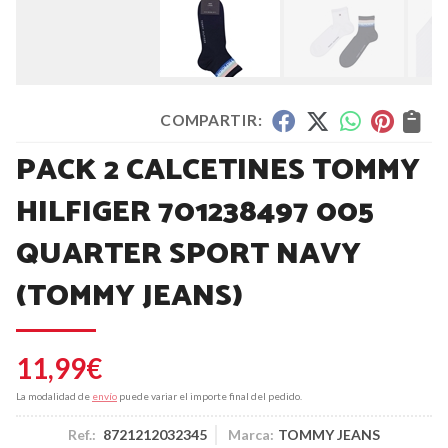
COMPARTIR:
PACK 2 CALCETINES TOMMY
HILFIGER 701238497 005
QUARTER SPORT NAVY
(TOMMY JEANS)
11,99
€
La modalidad de
envío
puede variar el importe final del pedido.
Ref.:
8721212032345
Marca:
TOMMY JEANS