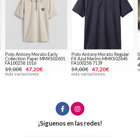
Polo Antony Morato Early
Polo Antony Morato Regular
S
Collection Paper MMKS02601
Fit Azul Marino MMKS02645
A
FA100258 1016
FA100258 7139
59,00€
47,20€
59,00€
47,20€
m
más variaciones
más variaciones
¡Síguenos en las redes!