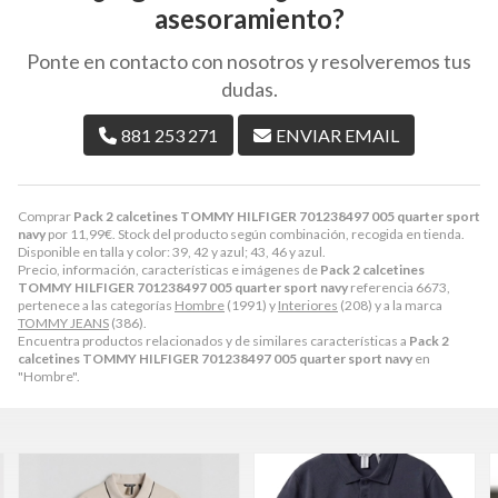
asesoramiento?
Ponte en contacto con nosotros y resolveremos tus
dudas.
881 253 271
ENVIAR EMAIL
Comprar
Pack 2 calcetines TOMMY HILFIGER 701238497 005 quarter sport
navy
por
11,99
€
. Stock del producto según combinación, recogida en tienda.
Disponible en talla y color: 39, 42 y azul; 43, 46 y azul.
Precio, información, características e imágenes de
Pack 2 calcetines
TOMMY HILFIGER 701238497 005 quarter sport navy
referencia 6673,
pertenece a las categorías
Hombre
(1991) y
Interiores
(208) y a la marca
TOMMY JEANS
(386).
Encuentra productos relacionados y de similares características a
Pack 2
calcetines TOMMY HILFIGER 701238497 005 quarter sport navy
en
"Hombre".