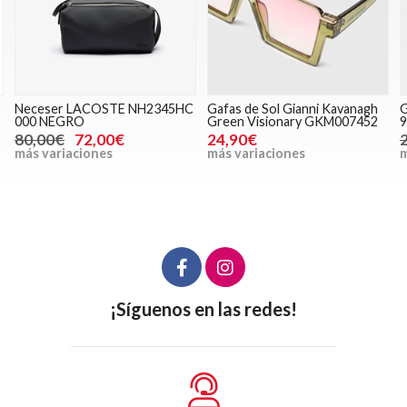
Neceser LACOSTE NH2345HC
Gafas de Sol Gianni Kavanagh
G
000 NEGRO
Green Visionary GKM007452
9
80,00€
72,00€
24,90€
más variaciones
más variaciones
m
¡Síguenos en las redes!