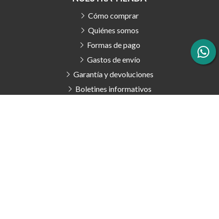
Cómo comprar
Quiénes somos
Formas de pago
Gastos de envío
Garantía y devoluciones
Boletines informativos
Promociones vigentes
Validar cheque regalo
Contacto
Mapa del sitio
-
Aviso legal
-
Política de privacidad
-
Cookies
-
Condiciones generales de contratación
-
Área Interna
© PÁXINAS GALEGAS