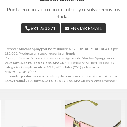
Ponte en contacto con nosotros y resolveremos tus
dudas.
881 253 271
ENVIAR EMAIL
Comprar
Mochila Sprayground 910B8091NSZ FUR BABY BACKPACK
por
180,00
€
. Producto en stock, recogida en tienda.
Precio, información, características e imágenes de
Mochila Sprayground
910B8091NSZ FUR BABY BACKPACK
referencia 6481, pertenece a las
categorías
Complementos
(1633) y
Mochilas
(251) y a la marca
SPRAYGROUND
(443).
Encuentra productos relacionados y de similares características a
Mochila
Sprayground 910B8091NSZ FUR BABY BACKPACK
en "Complementos".