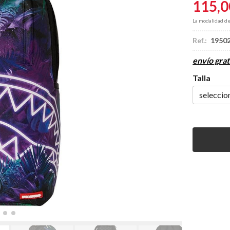
115,0
La modalidad d
Ref.:
1950
envío grat
Talla