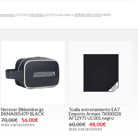
ementos
(1701) y
Mochilas
(251) y a la marca
SPRAYGROUND
(443).
Neceser Bikkembergs
Toalla entrenamiento EA7
BKMA00547P BLACK
Emporio Armani 7X000028
AF12975 UC001 negro
70,00€
56,00€
60,00€
48,00€
más variaciones
más variaciones