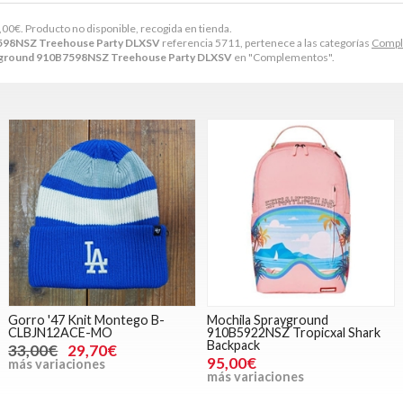
,00
€
. Producto no disponible, recogida en tienda.
598NSZ Treehouse Party DLXSV
referencia 5711, pertenece a las categorías
Compl
yground 910B7598NSZ Treehouse Party DLXSV
en "Complementos".
Gorro '47 Knit Montego B-
Mochila Sprayground
CLBJN12ACE-MO
910B5922NSZ Tropicxal Shark
Backpack
33,00€
29,70€
95,00€
más variaciones
más variaciones