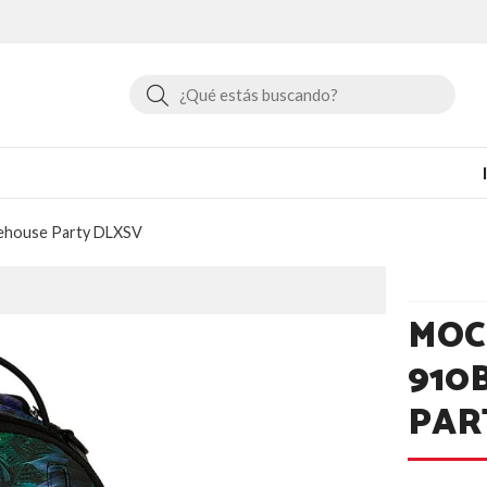
Buscar
ehouse Party DLXSV
MOC
910
PAR