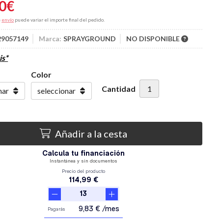
0
€
e
envío
puede variar el importe final del pedido.
29057149
Marca:
SPRAYGROUND
NO DISPONIBLE
is*
Color
Cantidad
Añadir a la cesta