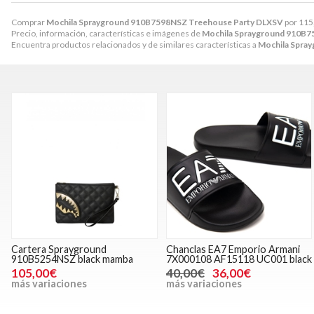
Comprar
Mochila Sprayground 910B7598NSZ Treehouse Party DLXSV
por
115
Precio, información, características e imágenes de
Mochila Sprayground 910B7
Encuentra productos relacionados y de similares características a
Mochila Spra
Cartera Sprayground
Chanclas EA7 Emporio Armani
910B5254NSZ black mamba
7X000108 AF15118 UC001 black
105,00€
40,00€
36,00€
más variaciones
más variaciones