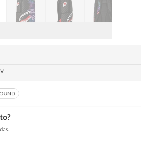
SV
ROUND
to?
das.