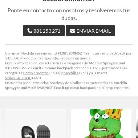
Ponte en contacto con nosotros y resolveremos tus
dudas.
881 253 271
ENVIAR EMAIL
Comprar
Mochila Sprayground 910B5930NSZ Tear it up camo backpack
por
115,00
€
. Producto no disponible, recogida en tienda.
Precio, información, características e imágenes de
Mochila Sprayground
910B5930NSZ Tear it up camo backpack
referencia 3767, pertenece a las
categorías
Complementos
(1633) y
Mochilas
(251) y a la marca
SPRAYGROUND
(443).
Encuentra productos relacionados y de similares características a
Mochila
Sprayground 910B5930NSZ Tear it up camo backpack
en "Complementos".