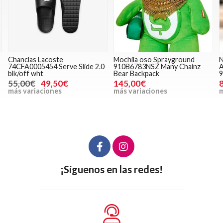
Chanclas Lacoste
Mochila oso Sprayground
N
74CFA0005454 Serve Slide 2.0
910B6783NSZ Many Chainz
A
blk/off wht
Bear Backpack
55,00€
49,50€
145,00€
más variaciones
más variaciones
m
¡Síguenos en las redes!