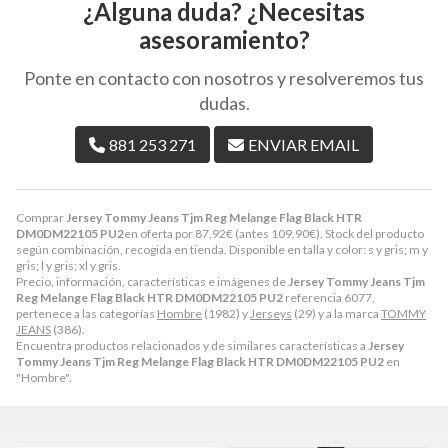
¿Alguna duda? ¿Necesitas
asesoramiento?
Ponte en contacto con nosotros y resolveremos tus
dudas.
881 253 271
ENVIAR EMAIL
Comprar
Jersey Tommy Jeans Tjm Reg Melange Flag Black HTR
DM0DM22105 PU2
en oferta por
87,92
€
(antes
109,90
€
). Stock del producto
según combinación, recogida en tienda. Disponible en talla y color: s y gris; m y
gris; l y gris; xl y gris.
Precio, información, características e imágenes de
Jersey Tommy Jeans Tjm
Reg Melange Flag Black HTR DM0DM22105 PU2
referencia 6077,
pertenece a las categorías
Hombre
(1982) y
Jerseys
(29) y a la marca
TOMMY
JEANS
(386).
Encuentra productos relacionados y de similares características a
Jersey
Tommy Jeans Tjm Reg Melange Flag Black HTR DM0DM22105 PU2
en
"Hombre".