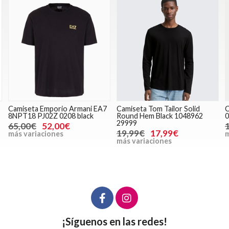
 Emporio Armani EA7
Camiseta Tom Tailor Solid
Cazadora Cal
PJ02Z 0208 black
Round Hem Black 1048962
00040EM524 
29999
52,00€
149,90€
19,99€
17,99€
iaciones
más variaci
más variaciones
¡Síguenos en las redes!