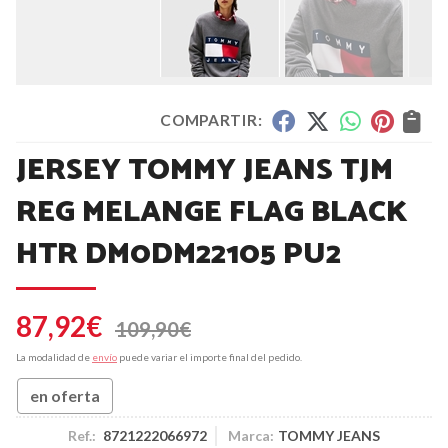
COMPARTIR:
JERSEY TOMMY JEANS TJM
REG MELANGE FLAG BLACK
HTR DM0DM22105 PU2
87,92
€
109,90
€
La modalidad de
envío
puede variar el importe final del pedido.
en oferta
Ref.:
8721222066972
Marca:
TOMMY JEANS