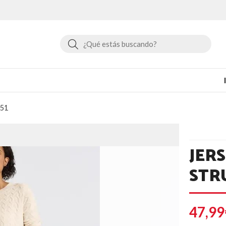
Buscar
351
JER
STR
47,99