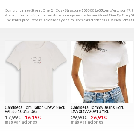
Comprar
Jersey Street One Qr Cosy Structure 303300 16351
en oferta por
47,9
Precio, información, características e imágenes de
Jersey Street One Qr Cosy 
Encuentra productos relacionados y de similares características a
Jersey Street
Camiseta Tom Tailor Crew Neck
Camiseta Tommy Jeans Ecru
White 10315 085
DW0DW20913 YBL
17,99€
16,19€
29,90€
26,91€
más variaciones
más variaciones