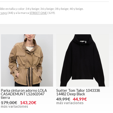
 en talla y color: 34 y beige; 36 y beige; 38 y beige; 40 y beige.
rseys
(44) y a la marca
STREET ONE
(129).
Parka cinturon adorno LOLA
Suéter Tom Tailor 1043338
CASADEMUNT LS2602047
14482 Deep Black
tierra
49,99€
44,99€
179,00€
143,20€
más variaciones
más variaciones