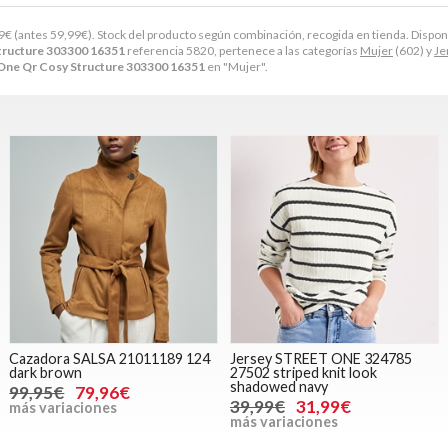
9
€
(antes
59,99
€
). Stock del producto según combinación, recogida en tienda. Disponible
Structure 303300 16351
referencia 5820, pertenece a las categorías
Mujer
(602) y
Je
 One Qr Cosy Structure 303300 16351
en "Mujer".
Cazadora SALSA 21011189 124
Jersey STREET ONE 324785
dark brown
27502 striped knit look
shadowed navy
99,95€
79,96€
39,99€
31,99€
más variaciones
más variaciones