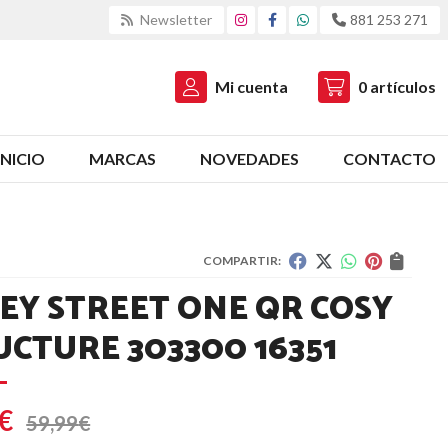
Newsletter
881 253 271
Mi cuenta
0
artículos
INICIO
MARCAS
NOVEDADES
CONTACTO
COMPARTIR:
SEY STREET ONE QR COSY
UCTURE 303300 16351
€
59,99
€