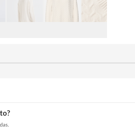
to?
das.