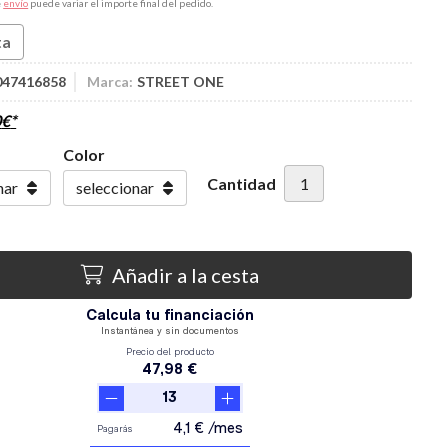
e
envío
puede variar el importe final del pedido.
ta
047416858
Marca:
STREET ONE
0
€
*
Color
Cantidad
Añadir a la cesta