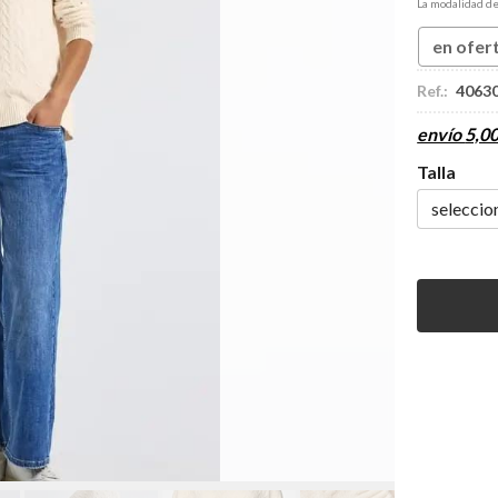
La modalidad d
en ofer
Ref.:
4063
envío
5,0
Talla