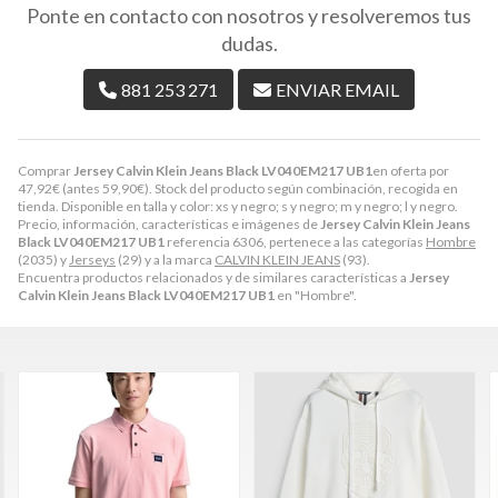
Ponte en contacto con nosotros y resolveremos tus
dudas.
881 253 271
ENVIAR EMAIL
Comprar
Jersey Calvin Klein Jeans Black LV040EM217 UB1
en oferta por
47,92
€
(antes
59,90
€
). Stock del producto según combinación, recogida en
tienda. Disponible en talla y color: xs y negro; s y negro; m y negro; l y negro.
Precio, información, características e imágenes de
Jersey Calvin Klein Jeans
Black LV040EM217 UB1
referencia 6306, pertenece a las categorías
Hombre
(2035) y
Jerseys
(29) y a la marca
CALVIN KLEIN JEANS
(93).
Encuentra productos relacionados y de similares características a
Jersey
Calvin Klein Jeans Black LV040EM217 UB1
en "Hombre".