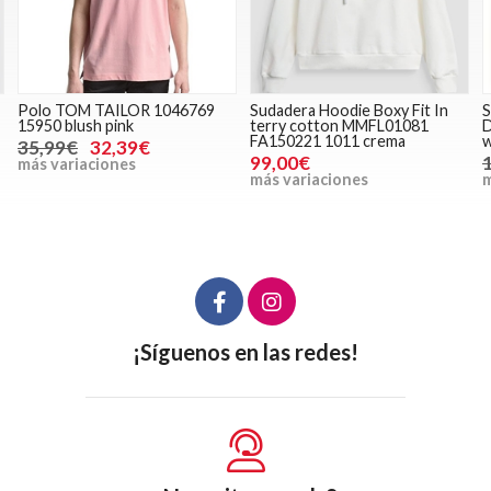
Polo TOM TAILOR 1046769
Sudadera Hoodie Boxy Fit In
S
15950 blush pink
terry cotton MMFL01081
D
FA150221 1011 crema
w
35,99€
32,39€
99,00€
más variaciones
más variaciones
m
¡Síguenos en las redes!