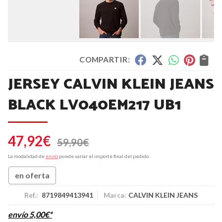
COMPARTIR:
JERSEY CALVIN KLEIN JEANS
BLACK LV040EM217 UB1
47,92
€
59,90
€
La modalidad de
envío
puede variar el importe final del pedido.
en oferta
Ref.:
8719849413941
Marca:
CALVIN KLEIN JEANS
envío
5,00
€
*