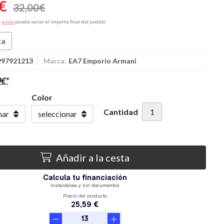
€
32,00
€
e
envío
puede variar el importe final del pedido.
ta
997921213
Marca:
EA7 Emporio Armani
0
€
*
Color
Cantidad
Añadir a la cesta