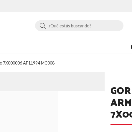
Buscar
ite 7X000006 AF11994 MC008
GOR
ARM
7X0