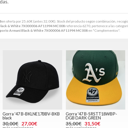
das.
8
en oferta por
25,60
€
(antes
32,00
€
). Stock del producto según combinación, recogida 
Black & White 7X000006 AF11994 MC008
referencia 6270, pertenece a las categor
porio Armani Black & White 7X000006 AF11994 MC008
en "Complementos".
Gorra '47 B-BKLNE17BBV-BKB
Gorra '47 B-SRSTT18WBP-
black
DGB DARK GREEN
30,00€
27,00€
35,00€
31,50€
más variaciones
más variaciones