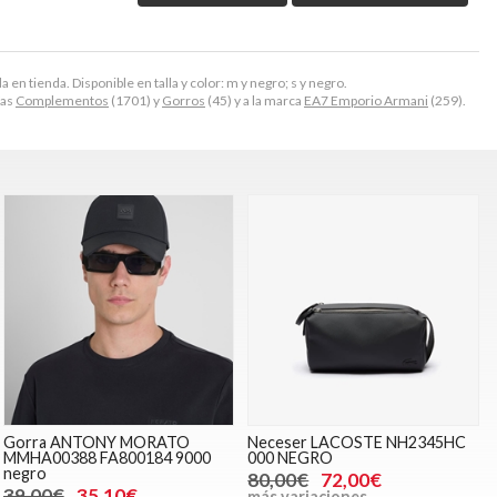
en tienda. Disponible en talla y color: m y negro; s y negro.
ías
Complementos
(1701) y
Gorros
(45) y a la marca
EA7 Emporio Armani
(259).
Gorra ANTONY MORATO
Neceser LACOSTE NH2345HC
MMHA00388 FA800184 9000
000 NEGRO
negro
80,00€
72,00€
39,00€
35,10€
más variaciones