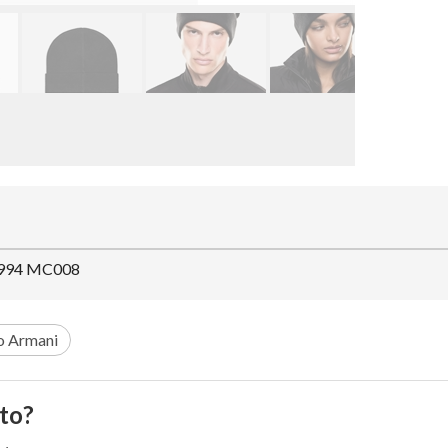
1994 MC008
o Armani
to?