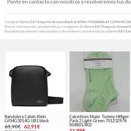
Ponte en contacto con nosotros y resolveremos tus du
Comprar
Gorro EA7 Emporio Armani Black & White 7X000006 AF11994 MC00
Precio, información, características e imágenes de
Gorro EA7 Emporio Armani 
Encuentra productos relacionados y de similares características a
Gorro EA7 Em
Bandolera Calvin Klein
Calcetines Mujer Tommy Hilfiger
LV04G3014G UB1 black
Pack 2 Light Green 701232976
004801/802
69,90€
62,91€
11,99€
más variaciones