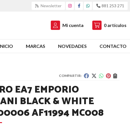
Newsletter
881 253 271
Mi cuenta
0
artículos
INICIO
MARCAS
NOVEDADES
CONTACTO
COMPARTIR:
RO EA7 EMPORIO
ANI BLACK & WHITE
00006 AF11994 MC008